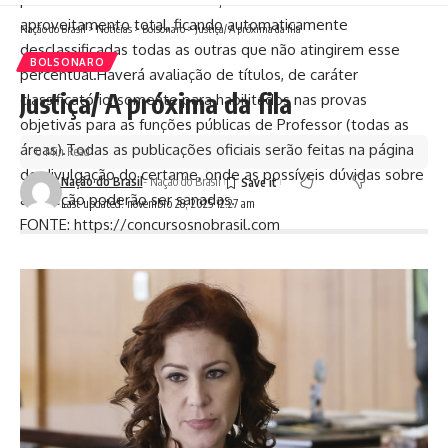
aproveitamento total, ficando automaticamente
Nação do Brasil
>
Notícias
>
Bolsonaro
>
Justiça/ A próxima da fila
desclassificadas todas as outras que não atingirem esse
BOLSONARO
percentual.Haverá avaliação de títulos, de caráter
Justiça/ A próxima da fila
classificatório, somente para habilitados nas provas
objetivas para as funções públicas de Professor (todas as
áreas).Todas as publicações oficiais serão feitas na página
0 Min Read
de divulgação do certame, onde as possíveis dúvidas sobre
Nação do Brasil
- Nação do Brasil
a seleção poderão ser sanadas.
Last updated: novembro 28, 2025 12:27 am
FONTE: https://concursosnobrasil.com