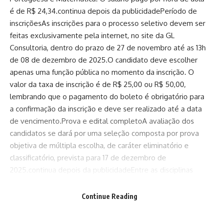
é de R$ 24,34.continua depois da publicidadePeríodo de
inscriçõesAs inscrições para o processo seletivo devem ser
feitas exclusivamente pela internet, no site da GL
Consultoria, dentro do prazo de 27 de novembro até as 13h
de 08 de dezembro de 2025.O candidato deve escolher
apenas uma função pública no momento da inscrição. O
valor da taxa de inscrição é de R$ 25,00 ou R$ 50,00,
lembrando que o pagamento do boleto é obrigatório para
a confirmação da inscrição e deve ser realizado até a data
de vencimento.Prova e edital completoA avaliação dos
candidatos se dará por uma seleção composta por prova
objetiva de múltipla escolha, de caráter eliminatório e
classificatório, prevista para 17 de dezembro de
2025.continua depois da publicidadeEntre as disciplinas
cobradas nas 25 questões da prova, estão Língua
Portuguesa, Matemática, Raciocínio Lógico e conhecimentos
Continue Reading
específicos, totalizando 100 pontos.Para ser habilitada, a
pessoa candidata deve alcançar no mínimo 30% de