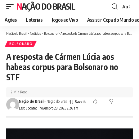
NAÇÃO DO BRASIL
Aa
Font
Resizer
Ações
Loterias
Jogos ao Vivo
Assistir Copa do Mundo ao
Nação do Brasil
>
Notícias
>
Bolsonaro
>
A resposta de Cármen Lúcia aos habeas corpus para Bolsonaro no STF
BOLSONARO
A resposta de Cármen Lúcia aos
habeas corpus para Bolsonaro no
STF
2 Min Read
Nação do Brasil
- Nação do Brasil
Last updated: novembro 28, 2025 2:26 am