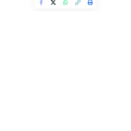
Continue Reading
Nação do Brasil
A Nação do Brasil é um Agregador de Notícias. Trazemos as últimas
notícias de sites oficiais como Gov, Câmara dos Deputados e outros dos
principais segmentos que movem essa enorme metrópoles chamada Brasil.
Seções
Assistir Copa do Mundo ao
vivo