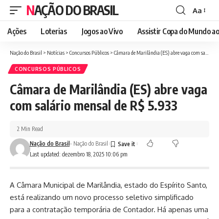
NAÇÃO DO BRASIL
Aa
Font
Resizer
Ações
Loterias
Jogos ao Vivo
Assistir Copa do Mundo ao
Nação do Brasil
>
Notícias
>
Concursos Públicos
>
Câmara de Marilândia (ES) abre vaga com salário mensal de R$ 5.933
CONCURSOS PÚBLICOS
Câmara de Marilândia (ES) abre vaga
com salário mensal de R$ 5.933
2 Min Read
Nação do Brasil
- Nação do Brasil
Last updated: dezembro 18, 2025 10:06 pm
A Câmara Municipal de Marilândia, estado do Espírito Santo,
está realizando um novo processo seletivo simplificado
para a contratação temporária de Contador. Há apenas uma