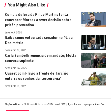
You Might Also Like
Como a defesa de Filipe Martins tenta
convencer Moraes a rever decisão sobre
prisão preventiva
janeiro 5, 2026
Saiba como votou cada senador no PL da
Dosimetria
dezembro 18, 2025
Carla Zambelli renuncia de mandato; Motta
convoca suplente
dezembro 14, 2025
Quaest com Flávio à frente de Tarcísio
enterra os sonhos da ‘terceira via’
dezembro 18, 2025
Nação do Brasil
>
Notícias
>
Bolsonaro
>
2ª Turma do STF julgará habeas corpus para livrar Bolsonaro de condenação