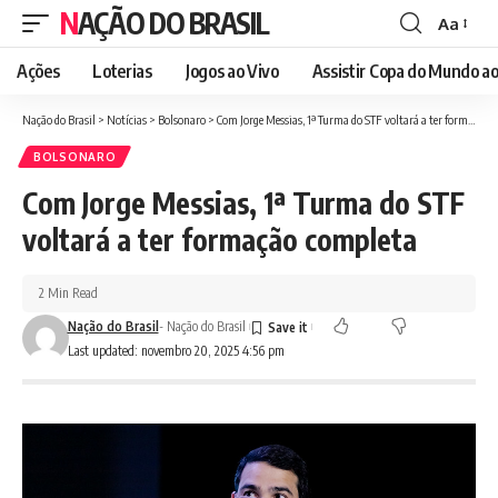
NAÇÃO DO BRASIL
Aa
Font
Resizer
Ações
Loterias
Jogos ao Vivo
Assistir Copa do Mundo ao
Nação do Brasil
>
Notícias
>
Bolsonaro
>
Com Jorge Messias, 1ª Turma do STF voltará a ter formação completa
BOLSONARO
Com Jorge Messias, 1ª Turma do STF
voltará a ter formação completa
2 Min Read
Nação do Brasil
- Nação do Brasil
Last updated: novembro 20, 2025 4:56 pm