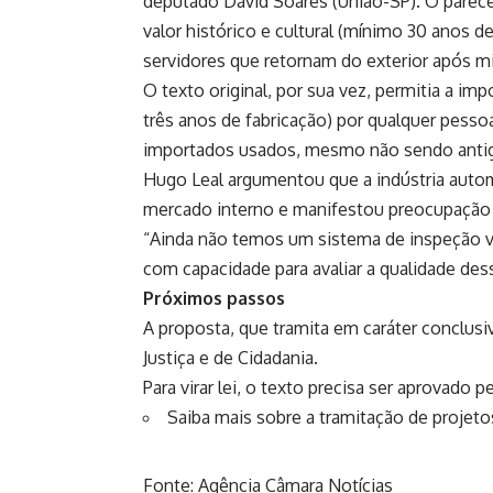
deputado David Soares (União-SP). O parece
valor histórico e cultural (mínimo 30 anos de
servidores que retornam do exterior após mi
O texto original, por sua vez, permitia a i
três anos de fabricação) por qualquer pessoa
importados usados, mesmo não sendo antigos
Hugo Leal argumentou que a indústria autom
mercado interno e manifestou preocupação 
“Ainda não temos um sistema de inspeção ve
com capacidade para avaliar a qualidade des
Próximos passos
A proposta, que tramita em
caráter conclusi
Justiça e de Cidadania.
Para virar lei, o texto precisa ser aprovado 
Saiba mais sobre a tramitação de projetos
Fonte: Agência Câmara Notícias