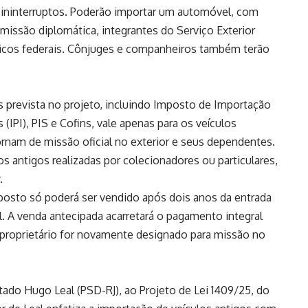
s ininterruptos. Poderão importar um automóvel, com
missão diplomática, integrantes do Serviço Exterior
úblicos federais. Cônjuges e companheiros também terão
os prevista no projeto, incluindo Imposto de Importação
 (
IPI
),
PIS
e
Cofins
, vale apenas para os veículos
ornam de missão oficial no exterior e seus dependentes.
os antigos realizadas por colecionadores ou particulares,
.
sto só poderá ser vendido após dois anos da entrada
l. A venda antecipada acarretará o pagamento integral
proprietário for novamente designado para missão no
utado Hugo Leal (PSD-RJ), ao Projeto de Lei 1409/25, do