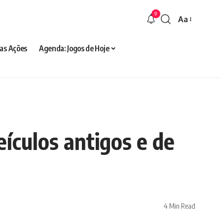
9
Aa
Font
Resizer
as Ações
Agenda: Jogos de Hoje
ículos antigos e de
4 Min Read