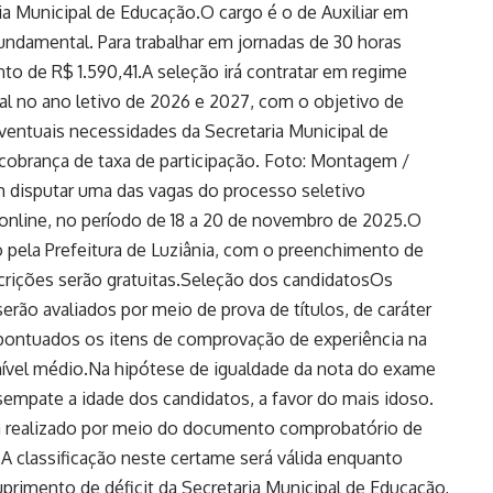
ia Municipal de Educação.O cargo é o de Auxiliar em
undamental. Para trabalhar em jornadas de 30 horas
to de R$ 1.590,41.A seleção irá contratar em regime
al no ano letivo de 2026 e 2027, com o objetivo de
ventuais necessidades da Secretaria Municipal de
cobrança de taxa de participação. Foto: Montagem /
 disputar uma das vagas do processo seletivo
 online, no período de 18 a 20 de novembro de 2025.O
do pela Prefeitura de Luziânia, com o preenchimento de
scrições serão gratuitas.Seleção dos candidatosOs
serão avaliados por meio de prova de títulos, de caráter
o pontuados os itens de comprovação de experiência na
nível médio.Na hipótese de igualdade da nota do exame
desempate a idade dos candidatos, a favor do mais idoso.
rá realizado por meio do documento comprobatório de
sA classificação neste certame será válida enquanto
primento de déficit da Secretaria Municipal de Educação,