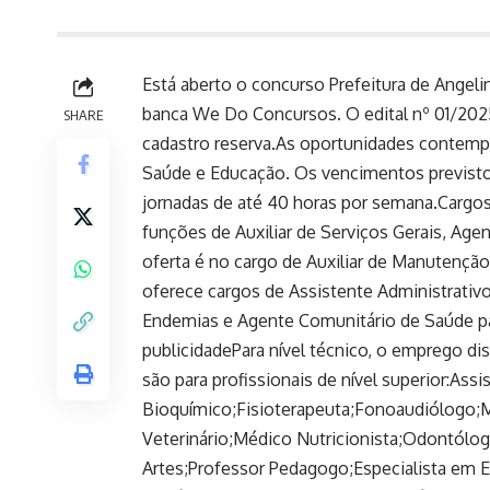
Está aberto o concurso Prefeitura de Angeli
banca We Do Concursos. O edital nº 01/2025
SHARE
cadastro reserva.As oportunidades contempl
Saúde e Educação. Os vencimentos previsto
jornadas de até 40 horas por semana.Cargos
funções de Auxiliar de Serviços Gerais, Agen
oferta é no cargo de Auxiliar de Manutençã
oferece cargos de Assistente Administrativ
Endemias e Agente Comunitário de Saúde pa
publicidadePara nível técnico, o emprego d
são para profissionais de nível superior:Ass
Bioquímico;Fisioterapeuta;Fonoaudiólogo;M
Veterinário;Médico Nutricionista;Odontólog
Artes;Professor Pedagogo;Especialista em Ed