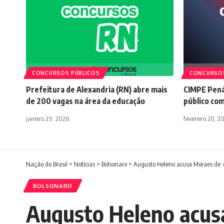
CONCURSOS PÚBLICOS
CONCURSOS
Prefeitura de Alexandria (RN) abre mais
CIMPE Pená
de 200 vagas na área da educação
público com
janeiro 29, 2026
fevereiro 20, 2
Nação do Brasil
>
Notícias
>
Bolsonaro
>
Augusto Heleno acusa Moraes de ‘
BOLSONARO
Augusto Heleno acusa