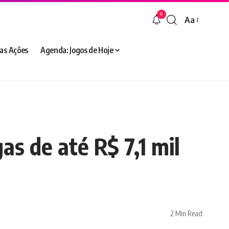
9
Aa
Font
Resizer
as Ações
Agenda: Jogos de Hoje
as de até R$ 7,1 mil
2 Min Read