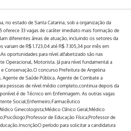
na, no estado de Santa Catarina, sob a organização da
 oferece 33 vagas de caráter imediato mais formação de
am diferentes áreas de atuação, incluindo os setores da
s variam de R$ 1.723,04 até R$ 7.105,34 por mês em
As oportunidades para nível alfabetizado são nas
te Operacional, Motorista. Já para nível fundamental a
o e Conservação.O concurso Prefeitura de Angelina
o, Agente de Saúde Pública, Agente de Combate a
ra pessoas de nível médio completo.continua depois da
isponível é de Técnico em Enfermagem. As outras vagas
istente Social;Enfermeiro;Farmacêutico
édico Ginecologista;Médico Clínico Geral;Médico
o;Psicólogo;Professor de Educação Física;Professor de
ucação.InscriçãoO período para solicitar a candidatura