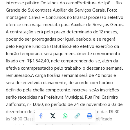
interesse público.Detalhes do cargoPrefeitura de Ipê – Rio
Grande do Sul contrata Auxiliar de Serviços Gerais. Foto:
montagem Canva – Concursos no BrasilO processo seletivo
oferece uma vaga imediata para Auxiliar de Serviços Gerais.
A contratação será pelo prazo determinado de 12 meses,
podendo ser prorrogadas por igual período, e se regerá
pelo Regime Jurídico Estatutário.Pelo efetivo exercício da
função temporária, será pago mensalmente o vencimento
fixado em R$ 1.542,40, nele compreendendo-se, além da
efetiva contraprestação pelo trabalho, o descanso semanal
remunerado.A carga horária semanal será de 40 horas e
será desenvolvida diariamente, de acordo com horário
definido pela chefia competente.Inscreva-seAs inscrições
serão recebidas na Prefeitura Municipal, Rua Frei Casimiro
Zaffonato, nº 1.060, no período de 24 de novembro a 03 de
dezembro de 2025, no horário das 8h às 11h30 e das 13h30
às 16h30.ClassificaçãoO processo seletivo simplificado
consistirá na aplicação de prova objetiva, de caráter