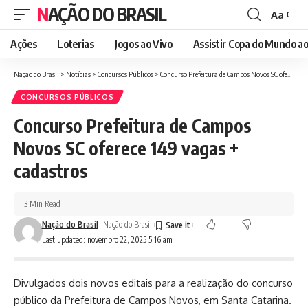
NAÇÃO DO BRASIL
Aa
Font
Resizer
Ações
Loterias
Jogos ao Vivo
Assistir Copa do Mundo ao
Nação do Brasil
>
Notícias
>
Concursos Públicos
>
Concurso Prefeitura de Campos Novos SC oferece 149 vagas + cadastros
CONCURSOS PÚBLICOS
Concurso Prefeitura de Campos
Novos SC oferece 149 vagas +
cadastros
3 Min Read
Nação do Brasil
- Nação do Brasil
Last updated: novembro 22, 2025 5:16 am
Divulgados dois novos editais para a realização do concurso
público da Prefeitura de Campos Novos, em Santa Catarina.