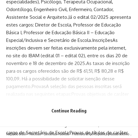
especialidades), Psicólogo, Terapeuta Ocupacional,
Odontólogo, Engenheiro Civil, Enfermeiro, Contador,
Assistente Social e Arquiteto.Já o edital 02/2025 apresenta
estes cargos: Diretor de Escola, Professor de Educação
Básica I, Professor de Educação Básica II – Educação
Especial/Inclusiva e Secretário de Escola.InscriçõesAs
inscrições devem ser feitas exclusivamente pela internet,
no site do IBAM (edital 01 – edital 02), entre os dias 20 de
novembro e 18 de dezembro de 2025.As taxas de inscrição
para os cargos oferecidos são de R$ 61,51, R$ 80,28 e R$
100,09. Há a possibilidade de solicitar isenção desse
pagamento.ProvasA seleção das pessoas inscritas será
realizada nas seguintes etapas:Provas objetivas de caráter
classificatório e eliminatório para todos os cargos;Prova
escrita na modalidade Estudo de Caso, de caráter
Continue Reading
classificatório, para quem se habilitar nas provas objetivas e
estiver concorrendo aos cargos do edital 02, exceto o
cargo de Secretário de Escola;Provas de títulos de caráter
Nação do Brasil
>
Notícias
>
Concursos Públicos
>
Prefeitura de Ipê RS publica processo seletivo simplificado