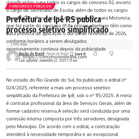
classificatório, para todos os cargos do concurso 02, exceto
CONCURSOS PÚBLICOS
o cargo de Secretário de Escola, além de todos os cargos
Prefeitura de Ipê RS publica
do edital 01; eProva prática exclusivamente para Motorista,
que faz parte do concurso 01.As provas objetivas têm como
processo seletivo simplificado
data prevista de aplicação o dia 08 de fevereiro de 2026,
conforme horários a serem divulgados
2 Min Read
oportunamente.continua depois da publicidade
Nação do Brasil
- Nação do Brasil
FONTE: https://concursosnobrasil.com
Last updated: novembro 22, 2025 1:15 am
No estado do Rio Grande do Sul, foi publicado o edital nº
024/2025, referente a mais um processo seletivo
simplificado da Prefeitura de Ipê, sob o nº 115/2025. A meta
é contratar profissional da área de Serviços Gerais, além de
formar cadastro reserva.A seleção será conduzida por uma
comissão interna composta por três servidores, designada
pelo Município. De acordo com o edital, a contratação
atenderá à necessidade temporária e ao excepcional