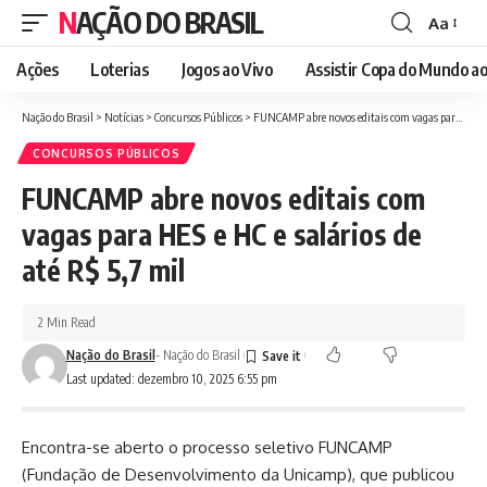
NAÇÃO DO BRASIL
Aa
Font
Resizer
Ações
Loterias
Jogos ao Vivo
Assistir Copa do Mundo ao
Nação do Brasil
>
Notícias
>
Concursos Públicos
>
FUNCAMP abre novos editais com vagas para HES e HC e salários de até R$ 5,7 mil
CONCURSOS PÚBLICOS
FUNCAMP abre novos editais com
vagas para HES e HC e salários de
até R$ 5,7 mil
2 Min Read
Nação do Brasil
- Nação do Brasil
Last updated: dezembro 10, 2025 6:55 pm
Encontra-se aberto o processo seletivo FUNCAMP
(Fundação de Desenvolvimento da Unicamp), que publicou