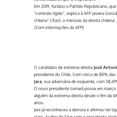
Em 2019, fundou o Partido Republicano, que
“controle rígido”, explica à AFP Javiera Gonz
chilena” (‘Kast, o messias da direita chilena’,
(Com informações da AFP).
O candidato de extrema-direita
José Antoni
presidente do Chile. Com cerca de 80% das 
Jara
, sua adversária de esquerda, com 58,61
O novo presidente tomará posse em março . 
alguém da extrema-direita desde o fim da di
anos.
Jara já reconheceu a derrota e afirmou ter li
claro. Acabei de falar com o presidente ele