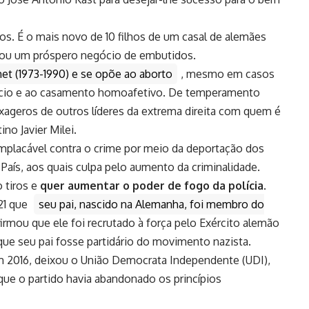
hos. É o mais novo de 10 filhos de um casal de alemães
ndou um próspero negócio de embutidos.
et (1973-1990) e se opõe ao aborto
, mesmo em casos
ivórcio e ao casamento homoafetivo. De temperamento
exageros de outros líderes da extrema direita com quem é
no Javier Milei.
implacável contra o crime por meio da deportação dos
País, aos quais culpa pelo aumento da criminalidade.
 tiros e
quer aumentar o poder de fogo da polícia
.
21 que
seu pai, nascido na Alemanha, foi membro do
firmou que ele foi recrutado à força pelo Exército alemão
ue seu pai fosse partidário do movimento nazista.
 Em 2016, deixou o União Democrata Independente (UDI),
 que o partido havia abandonado os princípios