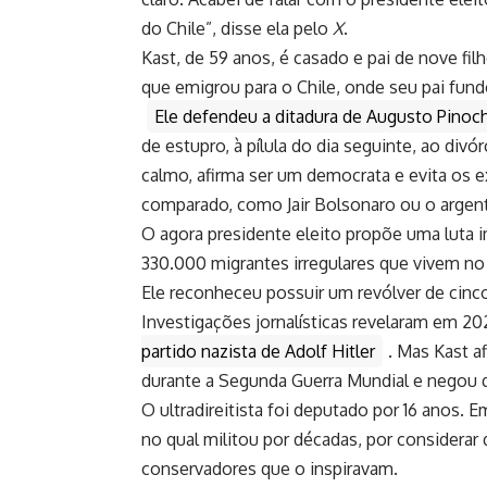
do Chile”, disse ela pelo
X
.
Kast, de 59 anos, é casado e pai de nove fil
que emigrou para o Chile, onde seu pai fu
Ele defendeu a ditadura de Augusto Pinoch
de estupro, à pílula do dia seguinte, ao d
calmo, afirma ser um democrata e evita os 
comparado, como Jair Bolsonaro ou o argenti
O agora presidente eleito propõe uma luta 
330.000 migrantes irregulares que vivem no 
Ele reconheceu possuir um revólver de cinco
Investigações jornalísticas revelaram em 20
partido nazista de Adolf Hitler
. Mas Kast a
durante a Segunda Guerra Mundial e negou q
O ultradireitista foi deputado por 16 anos.
no qual militou por décadas, por considerar
conservadores que o inspiravam.