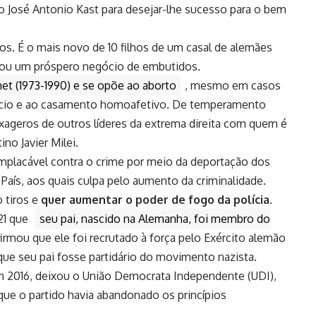
ito José Antonio Kast para desejar-lhe sucesso para o bem
hos. É o mais novo de 10 filhos de um casal de alemães
ndou um próspero negócio de embutidos.
et (1973-1990) e se opõe ao aborto
, mesmo em casos
ivórcio e ao casamento homoafetivo. De temperamento
exageros de outros líderes da extrema direita com quem é
no Javier Milei.
implacável contra o crime por meio da deportação dos
País, aos quais culpa pelo aumento da criminalidade.
 tiros e
quer aumentar o poder de fogo da polícia
.
21 que
seu pai, nascido na Alemanha, foi membro do
firmou que ele foi recrutado à força pelo Exército alemão
ue seu pai fosse partidário do movimento nazista.
 Em 2016, deixou o União Democrata Independente (UDI),
 que o partido havia abandonado os princípios