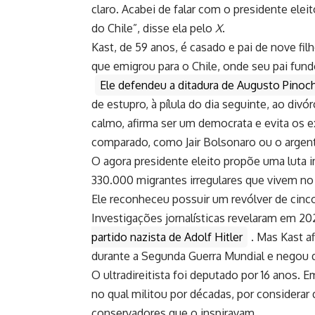
claro. Acabei de falar com o presidente ele
do Chile”, disse ela pelo
X
.
Kast, de 59 anos, é casado e pai de nove fil
que emigrou para o Chile, onde seu pai fu
Ele defendeu a ditadura de Augusto Pinoch
de estupro, à pílula do dia seguinte, ao d
calmo, afirma ser um democrata e evita os 
comparado, como Jair Bolsonaro ou o argenti
O agora presidente eleito propõe uma luta 
330.000 migrantes irregulares que vivem no 
Ele reconheceu possuir um revólver de cinco
Investigações jornalísticas revelaram em 20
partido nazista de Adolf Hitler
. Mas Kast a
durante a Segunda Guerra Mundial e negou q
O ultradireitista foi deputado por 16 anos.
no qual militou por décadas, por considerar
conservadores que o inspiravam.