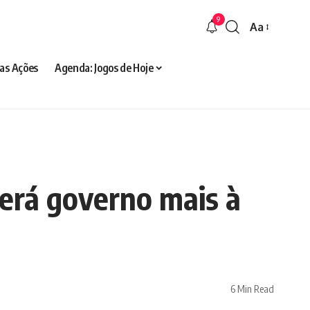
9
Aa
Font
Resizer
as Ações
Agenda: Jogos de Hoje
terá governo mais à
6 Min Read