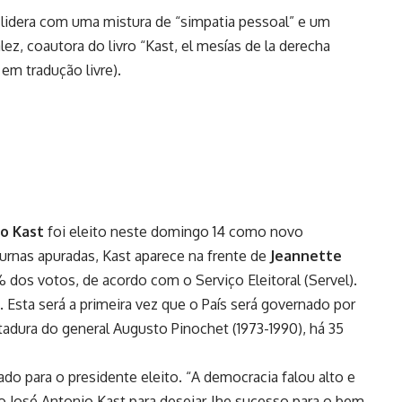
 lidera com uma mistura de “simpatia pessoal” e um
ález, coautora do livro “Kast, el mesías de la derecha
 em tradução livre).
o Kast
foi eleito neste domingo 14 como novo
urnas apuradas, Kast aparece na frente de
Jeannette
% dos votos, de acordo com o Serviço Eleitoral (Servel).
Esta será a primeira vez que o País será governado por
tadura do general Augusto Pinochet (1973-1990), há 35
gado para o presidente eleito. “A democracia falou alto e
ito José Antonio Kast para desejar-lhe sucesso para o bem