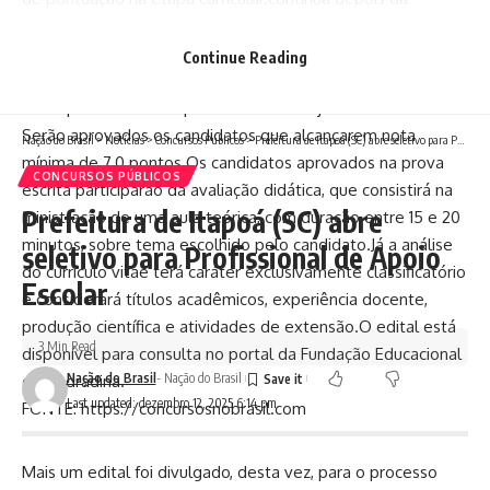
publicidadeProvas e etapas de seleçãoO processo seletivo
da FEA será composto por três etapas.A primeira delas será
Continue Reading
a prova escrita, de caráter eliminatório e classificatório, que
será aplicada na data prevista de 22 de janeiro de 2026.
Serão aprovados os candidatos que alcançarem nota
Nação do Brasil
>
Notícias
>
Concursos Públicos
>
Prefeitura de Itapoá (SC) abre seletivo para Profissional de Apoio Escolar
mínima de 7,0 pontos.Os candidatos aprovados na prova
CONCURSOS PÚBLICOS
escrita participarão da avaliação didática, que consistirá na
Prefeitura de Itapoá (SC) abre
ministração de uma aula teórica, com duração entre 15 e 20
minutos, sobre tema escolhido pelo candidato.Já a análise
seletivo para Profissional de Apoio
do currículo vitae terá caráter exclusivamente classificatório
Escolar
e considerará títulos acadêmicos, experiência docente,
produção científica e atividades de extensão.O edital está
3 Min Read
disponível para consulta no portal da Fundação Educacional
Nação do Brasil
- Nação do Brasil
de Andradina.
Last updated: dezembro 12, 2025 6:14 pm
FONTE: https://concursosnobrasil.com
Mais um edital foi divulgado, desta vez, para o processo