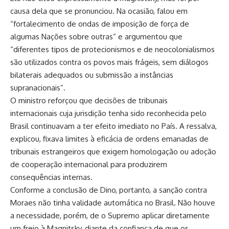
causa dela que se pronunciou. Na ocasião, falou em
“fortalecimento de ondas de imposição de força de
algumas Nações sobre outras” e argumentou que
“d
iferentes tipos de
protecionismos e de neocolonialismos
são utilizados contra os povos
mais frágeis, sem diálogos
bilaterais adequados ou submissão a
instâncias
supranacionais”.
O ministro reforçou que
decisões de tribunais
internacionais
cuja jurisdição tenha sido reconhecida pelo
Brasil
continuavam a ter efeito imediato no País. A ressalva,
explicou, fixava limites à eficácia de ordens emanadas de
tribunais estrangeiros que exigem homologação ou adoção
de cooperação internacional para produzirem
consequências internas.
Conforme a conclusão de Dino, portanto, a sanção contra
Moraes não tinha validade automática no Brasil. Não houve
a necessidade, porém, de o Supremo aplicar diretamente
um freio à Magnitsky, diante da confiança de que os