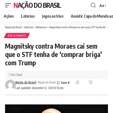
NAÇÃO DO BRASIL
Aa
Font
Resizer
Ações
Loterias
Jogos ao Vivo
Assistir Copa do Mundo ao
Nação do Brasil
>
Notícias
>
Bolsonaro
>
Magnitsky contra Moraes cai sem que o STF tenha de ‘comprar briga’ com Trump
BOLSONARO
Magnitsky contra Moraes cai sem
que o STF tenha de ‘comprar briga’
com Trump
7 Min Read
Nação do Brasil
- Nação do Brasil
Last updated: dezembro 12, 2025 8:16 pm