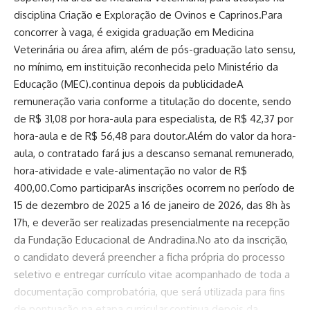
disciplina Criação e Exploração de Ovinos e Caprinos.Para
concorrer à vaga, é exigida graduação em Medicina
Veterinária ou área afim, além de pós-graduação lato sensu,
no mínimo, em instituição reconhecida pelo Ministério da
Educação (MEC).continua depois da publicidadeA
remuneração varia conforme a titulação do docente, sendo
de R$ 31,08 por hora-aula para especialista, de R$ 42,37 por
hora-aula e de R$ 56,48 para doutor.Além do valor da hora-
aula, o contratado fará jus a descanso semanal remunerado,
hora-atividade e vale-alimentação no valor de R$
400,00.Como participarAs inscrições ocorrem no período de
15 de dezembro de 2025 a 16 de janeiro de 2026, das 8h às
17h, e deverão ser realizadas presencialmente na recepção
da Fundação Educacional de Andradina.No ato da inscrição,
o candidato deverá preencher a ficha própria do processo
seletivo e entregar currículo vitae acompanhado de toda a
documentação comprobatória, que será utilizada para fins
de pontuação na etapa curricular.continua depois da