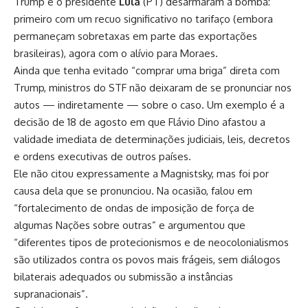
Trump e o presidente
Lula
(PT) desarmaram a bomba:
primeiro com um recuo significativo no tarifaço (embora
permaneçam sobretaxas em parte das exportações
brasileiras), agora com o alívio para Moraes.
Ainda que tenha evitado “comprar uma briga” direta com
Trump, ministros do STF não deixaram de se pronunciar nos
autos — indiretamente — sobre o caso. Um exemplo é a
decisão de 18 de agosto em que Flávio Dino afastou a
validade imediata de determinações judiciais, leis, decretos
e ordens executivas de outros países.
Ele não citou expressamente a Magnistsky, mas foi por
causa dela que se pronunciou. Na ocasião, falou em
“fortalecimento de ondas de imposição de força de
algumas Nações sobre outras” e argumentou que
“d
iferentes tipos de
protecionismos e de neocolonialismos
são utilizados contra os povos
mais frágeis, sem diálogos
bilaterais adequados ou submissão a
instâncias
supranacionais”.