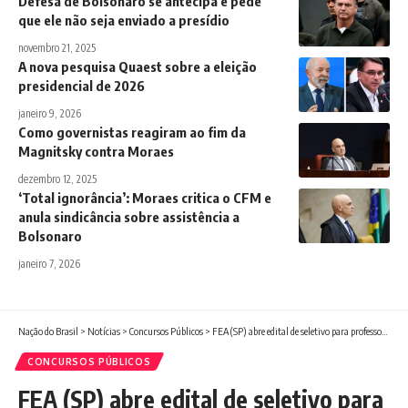
Defesa de Bolsonaro se antecipa e pede
que ele não seja enviado a presídio
novembro 21, 2025
A nova pesquisa Quaest sobre a eleição
presidencial de 2026
janeiro 9, 2026
Como governistas reagiram ao fim da
Magnitsky contra Moraes
dezembro 12, 2025
‘Total ignorância’: Moraes critica o CFM e
anula sindicância sobre assistência a
Bolsonaro
janeiro 7, 2026
Nação do Brasil
>
Notícias
>
Concursos Públicos
>
FEA (SP) abre edital de seletivo para professor para o município de Andradina
CONCURSOS PÚBLICOS
FEA (SP) abre edital de seletivo para