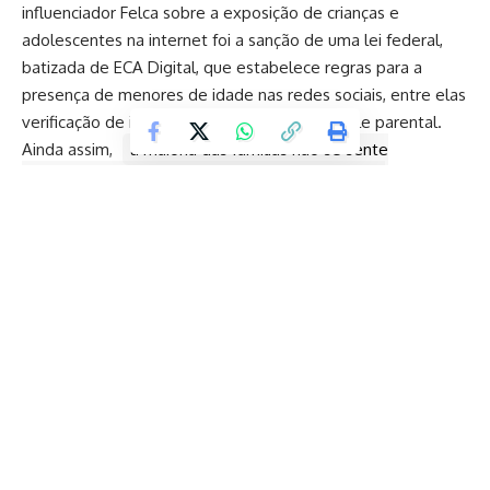
influenciador Felca sobre a exposição de crianças e
adolescentes na internet foi a sanção de uma lei federal,
batizada de ECA Digital, que estabelece regras para a
presença de menores de idade nas redes sociais, entre elas
verificação de idade e ferramentas de controle parental.
Ainda assim,
a maioria das famílias não se sente
preparada para utilizar os recursos de supervisão
familiar.
São 63% os que fazem essa afirmação,
segundo pesquisa lançada nesta quinta-feira 11 pelo projeto
Brief, plataforma dedicada a fortalecer a comunicação
progressista baseada em dados e a mapear narrativas de
impacto social e político no Brasil. Apenas 37% dos pais e
responsáveis dizem saber usar as ferramentas de controle
Continue Reading
parental adotadas após o ECA Digital.
O levantamento também aponta que 45% já ouviram falar
dos recursos, mas não os utilizam. Outros 18% disseram que
nunca tiveram contato com o termo.
O grau de desconhecimento do ECA Digital é alto, segundo