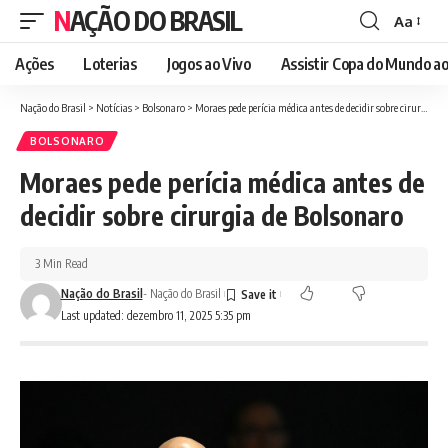
NAÇÃO DO BRASIL
Aa
Font
Resizer
Ações
Loterias
Jogos ao Vivo
Assistir Copa do Mundo ao
Nação do Brasil
>
Notícias
>
Bolsonaro
>
Moraes pede perícia médica antes de decidir sobre cirurgia de Bolsonaro
BOLSONARO
Moraes pede perícia médica antes de
decidir sobre cirurgia de Bolsonaro
3 Min Read
Nação do Brasil
- Nação do Brasil
Last updated: dezembro 11, 2025 5:35 pm