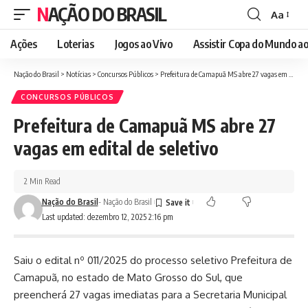
NAÇÃO DO BRASIL
Aa
Font
Resizer
Ações
Loterias
Jogos ao Vivo
Assistir Copa do Mundo ao
Nação do Brasil
>
Notícias
>
Concursos Públicos
>
Prefeitura de Camapuã MS abre 27 vagas em edital de seletivo
CONCURSOS PÚBLICOS
Prefeitura de Camapuã MS abre 27
vagas em edital de seletivo
2 Min Read
Nação do Brasil
- Nação do Brasil
Last updated: dezembro 12, 2025 2:16 pm
Saiu o edital nº 011/2025 do processo seletivo Prefeitura de
Camapuã, no estado de Mato Grosso do Sul, que
preencherá 27 vagas imediatas para a Secretaria Municipal