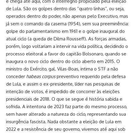
e chega até aqui, com o interregno propiciado pela eleição
de Lula. São os golpes dentro das “quatro linhas”, ou seja,
operados dentro do poder, não apenas pelo Executivo, mas
já sem o comando da caserna (1954), sem sua preeminência:
golpe do parlamentarismo em 1961 e o golpe inaugural do
atual ciclo (a queda de Dilma Rousseff). As forças armadas,
porém, logo voltariam a intervir na vida política, decidindo o
processo eleitoral a favor do capitão Bolsonaro, quando se
inaugura o novo ciclo dentro do ciclo aberto em 2015. O
ministro do Exército, gal. Vilas-Boas, intima o STF a não
conceder
habeas corpus
preventivo requerido pela defesa
de Lula, e assim o ex-presidente, líder nas pesquisas de
intenção de votos, é impedido de concorrer às eleições
presidenciais de 2018. O que se segue é história sabida e
sofrida. A intentona de 2023 faz parte do mesmo processo,
sem haver alterado a natureza do ciclo, representando sua
insurgência fascista. Nada obstante a eleição de Lula em
2022 e a resistência de seu governo, vivemos até aqui sob