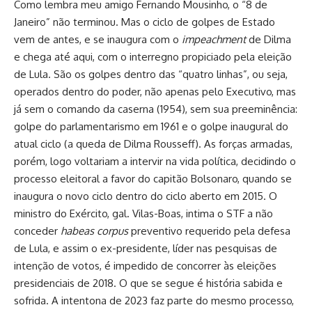
Como lembra meu amigo Fernando Mousinho, o “8 de
Janeiro” não terminou. Mas o ciclo de golpes de Estado
vem de antes, e se inaugura com o
impeachment
de Dilma
e chega até aqui, com o interregno propiciado pela eleição
de Lula. São os golpes dentro das “quatro linhas”, ou seja,
operados dentro do poder, não apenas pelo Executivo, mas
já sem o comando da caserna (1954), sem sua preeminência:
golpe do parlamentarismo em 1961 e o golpe inaugural do
atual ciclo (a queda de Dilma Rousseff). As forças armadas,
porém, logo voltariam a intervir na vida política, decidindo o
processo eleitoral a favor do capitão Bolsonaro, quando se
inaugura o novo ciclo dentro do ciclo aberto em 2015. O
ministro do Exército, gal. Vilas-Boas, intima o STF a não
conceder
habeas corpus
preventivo requerido pela defesa
de Lula, e assim o ex-presidente, líder nas pesquisas de
intenção de votos, é impedido de concorrer às eleições
presidenciais de 2018. O que se segue é história sabida e
sofrida. A intentona de 2023 faz parte do mesmo processo,