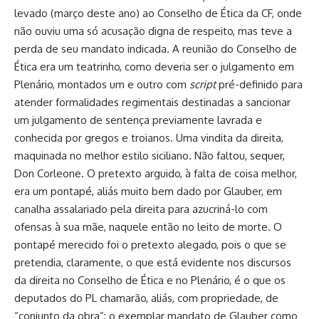
levado (março deste ano) ao Conselho de Ética da CF, onde
não ouviu uma só acusação digna de respeito, mas teve a
perda de seu mandato indicada. A reunião do Conselho de
Ética era um teatrinho, como deveria ser o julgamento em
Plenário, montados um e outro com
script
pré-definido para
atender formalidades regimentais destinadas a sancionar
um julgamento de sentença previamente lavrada e
conhecida por gregos e troianos. Uma vindita da direita,
maquinada no melhor estilo siciliano. Não faltou, sequer,
Don Corleone. O pretexto arguido, à falta de coisa melhor,
era um pontapé, aliás muito bem dado por Glauber, em
canalha assalariado pela direita para azucriná-lo com
ofensas à sua mãe, naquele então no leito de morte. O
pontapé merecido foi o pretexto alegado, pois o que se
pretendia, claramente, o que está evidente nos discursos
da direita no Conselho de Ética e no Plenário, é o que os
deputados do PL chamarão, aliás, com propriedade, de
“conjunto da obra”: o exemplar mandato de Glauber como