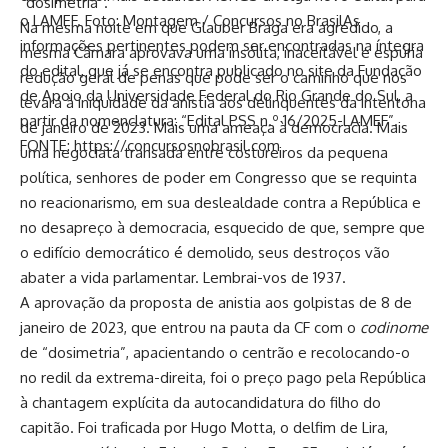
“dosimetria”.
o LAMEF. Foto: Montagem / Concursos no BrasilAs
Na mesma noite em que Glauber Braga era agredido, a
informações pertinentes podem ser encontradas na íntegra
mesma Câmara aprovava uma insólita, inaceitável e espúria
do edital, que já se encontra publicado no site da Fundação
redução geral de penas que pode ser o caminho que nos
de Apoio da Universidade Federal do Rio Grande do Sul, a
levará à iniquidade da anistia aos delinquentes da intentona
partir da nomenclatura: “Edital PSS n.º 16/2025-LAMEF”.
de janeiro de 2023. Mais uma ameaça à democracia. Mais
FONTE: https://concursosnobrasil.com
uma negociata transada entre costureiros da pequena
política, senhores de poder em Congresso que se requinta
no reacionarismo, em sua deslealdade contra a República e
no desapreço à democracia, esquecido de que, sempre que
o edifício democrático é demolido, seus destroços vão
abater a vida parlamentar. Lembrai-vos de 1937.
A aprovação da proposta de anistia aos golpistas de 8 de
janeiro de 2023, que entrou na pauta da CF com o
codinome
de “dosimetria”, apacientando o centrão e recolocando-o
no redil da extrema-direita, foi o preço pago pela República
à chantagem explícita da autocandidatura do filho do
capitão. Foi traficada por Hugo Motta, o delfim de Lira,