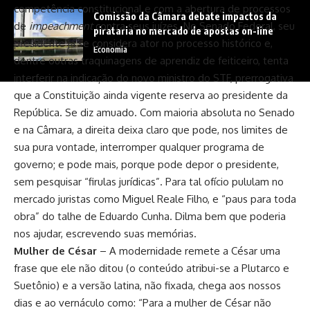
competência constitucional e com a abertura de processos
Comissão da Câmara debate impactos da
de
impeachment
contra seus juízes. No Senado Federal, seu
pirataria no mercado de apostas on-line
presidente já se considera ator no processo histórico e,
Economia
dentre outras traquinagens de aprendiz de feiticeiro, tenta
interferir na indicação do novo ministro do STF, prerrogativa
que a Constituição ainda vigente reserva ao presidente da
República. Se diz amuado. Com maioria absoluta no Senado
e na Câmara, a direita deixa claro que pode, nos limites de
sua pura vontade, interromper qualquer programa de
governo; e pode mais, porque pode depor o presidente,
sem pesquisar “firulas jurídicas”. Para tal ofício pululam no
mercado juristas como Miguel Reale Filho, e “paus para toda
obra” do talhe de Eduardo Cunha. Dilma bem que poderia
nos ajudar, escrevendo suas memórias.
Mulher de César
– A modernidade remete a César uma
frase que ele não ditou (o conteúdo atribui-se a Plutarco e
Suetônio) e a versão latina, não fixada, chega aos nossos
dias e ao vernáculo como: “Para a mulher de César não