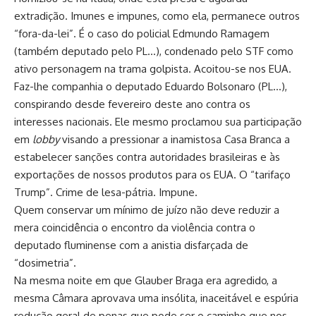
extradição. Imunes e impunes, como ela, permanece outros
“fora-da-lei”. É o caso do policial Edmundo Ramagem
(também deputado pelo PL…), condenado pelo STF como
ativo personagem na trama golpista. Acoitou-se nos EUA.
Faz-lhe companhia o deputado Eduardo Bolsonaro (PL…),
conspirando desde fevereiro deste ano contra os
interesses nacionais. Ele mesmo proclamou sua participação
em
lobby
visando a pressionar a inamistosa Casa Branca a
estabelecer sanções contra autoridades brasileiras e às
exportações de nossos produtos para os EUA. O “tarifaço
Trump”. Crime de lesa-pátria. Impune.
Quem conservar um mínimo de juízo não deve reduzir a
mera coincidência o encontro da violência contra o
deputado fluminense com a anistia disfarçada de
“dosimetria”.
Na mesma noite em que Glauber Braga era agredido, a
mesma Câmara aprovava uma insólita, inaceitável e espúria
redução geral de penas que pode ser o caminho que nos