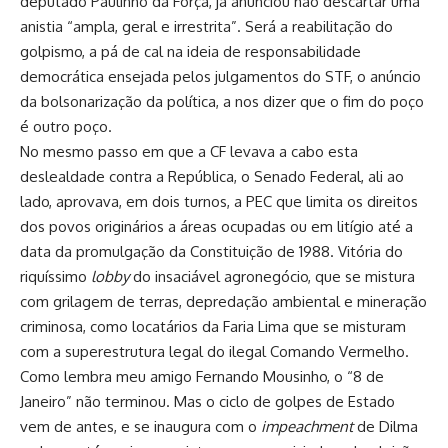
deputado Paulinho da Força, já anunciou não descartar uma
anistia “ampla, geral e irrestrita”. Será a reabilitação do
golpismo, a pá de cal na ideia de responsabilidade
democrática ensejada pelos julgamentos do STF, o anúncio
da bolsonarização da política, a nos dizer que o fim do poço
é outro poço.
No mesmo passo em que a CF levava a cabo esta
deslealdade contra a República, o Senado Federal, ali ao
lado, aprovava, em dois turnos, a PEC que limita os direitos
dos povos originários a áreas ocupadas ou em litígio até a
data da promulgação da Constituição de 1988. Vitória do
riquíssimo
lobby
do insaciável agronegócio, que se mistura
com grilagem de terras, depredação ambiental e mineração
criminosa, como locatários da Faria Lima que se misturam
com a superestrutura legal do ilegal Comando Vermelho.
Como lembra meu amigo Fernando Mousinho, o “8 de
Janeiro” não terminou. Mas o ciclo de golpes de Estado
vem de antes, e se inaugura com o
impeachment
de Dilma