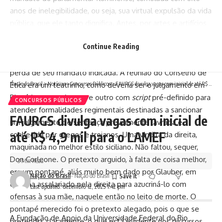
anos de inelegibilidade, ou seja, sua virtual expulsão da vida
pública, que ele tanto dignifica. Antes, por artes e artifícios
de Arthur Lira – dublê de feiticeiro e
capo
–, Glauber foi
Continue Reading
levado (março deste ano) ao Conselho de Ética da CF, onde
não ouviu uma só acusação digna de respeito, mas teve a
perda de seu mandato indicada. A reunião do Conselho de
Ética era um teatrinho, como deveria ser o julgamento em
Nação do Brasil
>
Notícias
>
Concursos Públicos
>
FAURGS divulga vagas com inicial de até R$ 4,9 mil para o LAMEF
Plenário, montados um e outro com
script
pré-definido para
CONCURSOS PÚBLICOS
atender formalidades regimentais destinadas a sancionar
FAURGS divulga vagas com inicial de
um julgamento de sentença previamente lavrada e
até R$ 4,9 mil para o LAMEF
conhecida por gregos e troianos. Uma vindita da direita,
maquinada no melhor estilo siciliano. Não faltou, sequer,
Don Corleone. O pretexto arguido, à falta de coisa melhor,
3 Min Read
era um pontapé, aliás muito bem dado por Glauber, em
Nação do Brasil
- Nação do Brasil
canalha assalariado pela direita para azucriná-lo com
Last updated: dezembro 12, 2025 1:42 pm
ofensas à sua mãe, naquele então no leito de morte. O
pontapé merecido foi o pretexto alegado, pois o que se
A Fundação de Apoio da Universidade Federal do Rio
pretendia, claramente, o que está evidente nos discursos