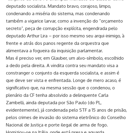
deputado socialista. Mandato bravo, corajoso, limpo,
condenando a miséria do sistema, mas condenando
também a vigarice larvar, como a invenção do “orçamento
secreto”, peça de corrupção explícita, engendrada pelo
deputado Arthur Lira – por isso mesmo seu arqui-inimigo, à
frente e atrás dos panos regente da orquestra que
alimentava a fogueira da inquisição parlamentar.
Mas é preciso ver, em Glauber, um alvo-símbolo, escolhido
a dedo pela direita. A vindita contra seu mandato visa a
constranger o conjunto da esquerda socialista, e assim é
que deve ser vista e enfrentada. Longe de mero acaso, é
significativo que, na mesma sessão que o condenou, o
plenário da CF tenha absolvido a delinquente Carla
Zambelli, ainda deputada por São Paulo (do PL,
evidentemente), já condenada pelo STF a 15 anos de prisão,
pelos crimes de invasão do sistema eletrônico do Conselho
Nacional de Justiça e porte ilegal de arma de fogo.
Homiziou-se na Itália, onde está presa e aguarda