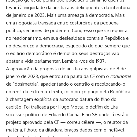
levará à iniquidade da anistia aos delinquentes da intentona
de janeiro de 2023. Mais uma ameaça à democracia. Mais
uma negociata transada entre costureiros da pequena
política, senhores de poder em Congresso que se requinta
no reacionarismo, em sua deslealdade contra a República e
no desapreço à democracia, esquecido de que, sempre que
o edifício democrático é demolido, seus destroços vão
abater a vida parlamentar. Lembrai-vos de 1937.
A aprovação da proposta de anistia aos golpistas de 8 de
janeiro de 2023, que entrou na pauta da CF com o
codinome
de “dosimetria”, apacientando o centrão e recolocando-o
no redil da extrema-direita, foi o preço pago pela República
à chantagem explícita da autocandidatura do filho do
capitão. Foi traficada por Hugo Motta, o delfim de Lira,
sucessor político de Eduardo Cunha. E no SF, onde já está o
projeto aprovado pela CF — correu célere —, o relator da
matéria, filhote da ditadura, braços dados com o inefável