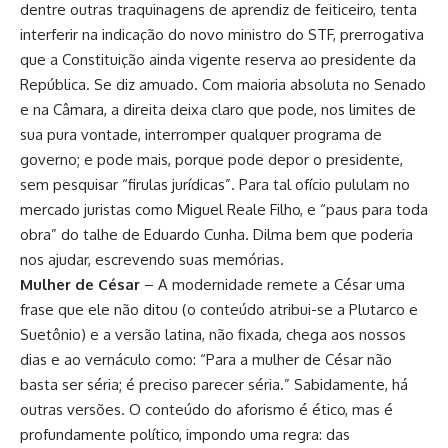
dentre outras traquinagens de aprendiz de feiticeiro, tenta
interferir na indicação do novo ministro do STF, prerrogativa
que a Constituição ainda vigente reserva ao presidente da
República. Se diz amuado. Com maioria absoluta no Senado
e na Câmara, a direita deixa claro que pode, nos limites de
sua pura vontade, interromper qualquer programa de
governo; e pode mais, porque pode depor o presidente,
sem pesquisar “firulas jurídicas”. Para tal ofício pululam no
mercado juristas como Miguel Reale Filho, e “paus para toda
obra” do talhe de Eduardo Cunha. Dilma bem que poderia
nos ajudar, escrevendo suas memórias.
Mulher de César
– A modernidade remete a César uma
frase que ele não ditou (o conteúdo atribui-se a Plutarco e
Suetônio) e a versão latina, não fixada, chega aos nossos
dias e ao vernáculo como: “Para a mulher de César não
basta ser séria; é preciso parecer séria.” Sabidamente, há
outras versões. O conteúdo do aforismo é ético, mas é
profundamente político, impondo uma regra: das