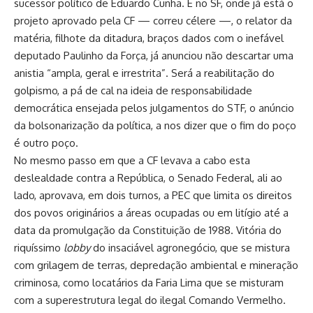
sucessor político de Eduardo Cunha. E no SF, onde já está o
projeto aprovado pela CF — correu célere —, o relator da
matéria, filhote da ditadura, braços dados com o inefável
deputado Paulinho da Força, já anunciou não descartar uma
anistia “ampla, geral e irrestrita”. Será a reabilitação do
golpismo, a pá de cal na ideia de responsabilidade
democrática ensejada pelos julgamentos do STF, o anúncio
da bolsonarização da política, a nos dizer que o fim do poço
é outro poço.
No mesmo passo em que a CF levava a cabo esta
deslealdade contra a República, o Senado Federal, ali ao
lado, aprovava, em dois turnos, a PEC que limita os direitos
dos povos originários a áreas ocupadas ou em litígio até a
data da promulgação da Constituição de 1988. Vitória do
riquíssimo
lobby
do insaciável agronegócio, que se mistura
com grilagem de terras, depredação ambiental e mineração
criminosa, como locatários da Faria Lima que se misturam
com a superestrutura legal do ilegal Comando Vermelho.