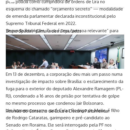
pela polícia como cumpridora de ordens de Lira no
esquema do chamado “orçamento secreto” — modalidade
de emenda parlamentar declarada inconstitucional pelo
Supremo Tribunal Federal em 2022.
Segundo Rodrigues, Tuca é uma “pessoa relevante” para
Bruno Spada / Câmara dos Deputados
“descortinar” o destino dos recursos das emendas
parlamentares. “A Polícia Federal não olha a estatura
política dos investigados”, disse. “Precisamos esclarecer se
houve desvio de verba lá na ponta, na execução, e isso é
plausível.”
Em 13 de dezembro, a corporação deu mais um passo numa
investigação de impacto sobre Brasília: o esclarecimento da
fuga para o exterior do deputado Alexandre Ramagem (PL-
RJ), condenado a 16 anos de prisão por tentativa de golpe
no mesmo processo que condenou Jair Bolsonaro.
Um homem preso no caso, Celso Rodrigo de Mello, é filho
Reunião do Conselho de Ética e Decoro Parlamentar
de Rodrigo Cataratas, garimpeiro e pré-candidato ao
Senado em Roraima. Ele será interrogado pela PF nos