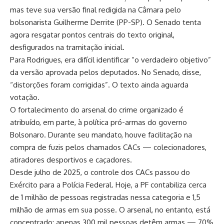
mas teve sua versão final redigida na Câmara pelo
bolsonarista Guilherme Derrite (PP-SP). O Senado tenta
agora resgatar pontos centrais do texto original,
desfigurados na tramitação inicial.
Para Rodrigues, era difícil identificar “o verdadeiro objetivo”
da versão aprovada pelos deputados. No Senado, disse,
“distorções foram corrigidas”. O texto ainda aguarda
votação.
O fortalecimento do arsenal do crime organizado é
atribuído, em parte, à política pró-armas do governo
Bolsonaro. Durante seu mandato, houve facilitação na
compra de fuzis pelos chamados CACs — colecionadores,
atiradores desportivos e caçadores.
Desde julho de 2025, o controle dos CACs passou do
Exército para a Polícia Federal. Hoje, a PF contabiliza cerca
de 1 milhão de pessoas registradas nessa categoria e 1,5
milhão de armas em sua posse. O arsenal, no entanto, está
concentrado: apenas 300 mil pessoas detêm armas — 70%