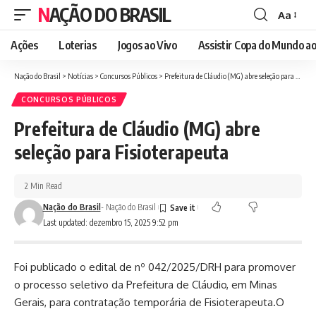
NAÇÃO DO BRASIL
Aa
Font
Resizer
Ações
Loterias
Jogos ao Vivo
Assistir Copa do Mundo ao
Nação do Brasil
>
Notícias
>
Concursos Públicos
>
Prefeitura de Cláudio (MG) abre seleção para Fisioterapeuta
CONCURSOS PÚBLICOS
Prefeitura de Cláudio (MG) abre
seleção para Fisioterapeuta
2 Min Read
Nação do Brasil
- Nação do Brasil
Last updated: dezembro 15, 2025 9:52 pm
Foi publicado o edital de nº 042/2025/DRH para promover
o processo seletivo da Prefeitura de Cláudio, em Minas
Gerais, para contratação temporária de Fisioterapeuta.O