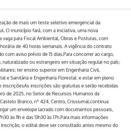
lização de mais um teste seletivo emergencial da
ul. O município fará, com a iniciativa, uma nova
a vaga para Fiscal Ambiental, Obras e Posturas, com
horária de 40 horas semanais. A vigência do contrato
o com aviso prévio de 15 dias.Para concorrer ao cargo,
o, naturalizado ou estrangeiro em situação regular no país;
litares; ter ensino superior em Engenharia Civil,
l e Sanitária e Engenharia Florestal; e estar em pleno
de inscriçõesAs inscrições são gratuitas e serão recebidas
bro de 2025, no Setor de Recursos Humanos da
 Castelo Branco, nº 424, Centro, Crissiumal.continua
regar um envelope lacrado com documentos pessoais,
7h30 às 11h e das 13h30 às 17h.Para mais informações
inscrição, o edital deve ser consultado antes mesmo do