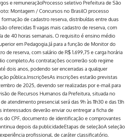
argos e remuneraçãoProcesso seletivo Prefeitura de São
. Foto: Montagem / Concursos no BrasilO processo
 formação de cadastro reserva, distribuídas entre duas
são oferecidas 11 vagas mais cadastro de reserva, com
a de 40 horas semanais. O requisito é ensino médio
uperior em Pedagogia.Já para a função de Monitor do
ro de reserva, com salário de R$ 1.699,75 e carga horária
dio completo.As contratações ocorrerão sob regime
até dois anos, podendo ser encerradas a qualquer
ão pública.InscriçõesAs inscrições estarão previstas
zembro de 2025, devendo ser realizadas por e-mail para
visão de Recursos Humanos da Prefeitura, situada no
 de atendimento presencial será das 9h às 11h30 e das 13h
s interessados deverão enviar ou entregar a ficha de
as do CPF, documento de identificação e comprovantes
continua depois da publicidadeEtapas de seleçãoA seleção
experiência profissional, de caráter classificatório,