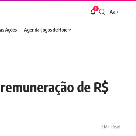
9
Aa
Font
Resizer
as Ações
Agenda: Jogos de Hoje
m remuneração de R$
3 Min Read