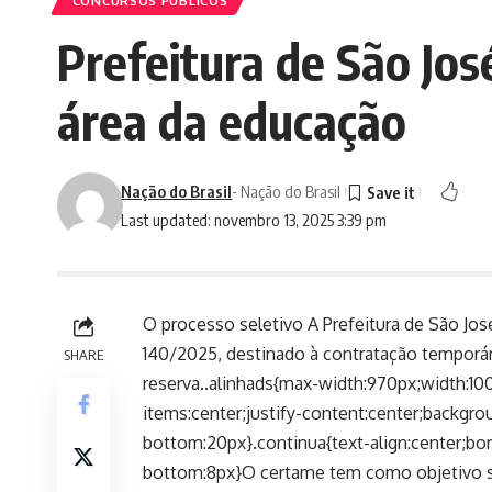
CONCURSOS PÚBLICOS
Prefeitura de São Jo
área da educação
Nação do Brasil
- Nação do Brasil
Last updated: novembro 13, 2025 3:39 pm
O processo seletivo A Prefeitura de São José
140/2025, destinado à contratação temporár
SHARE
reserva..alinhads{max-width:970px;width:100
items:center;justify-content:center;backgro
bottom:20px}.continua{text-align:center;bor
bottom:8px}O certame tem como objetivo su