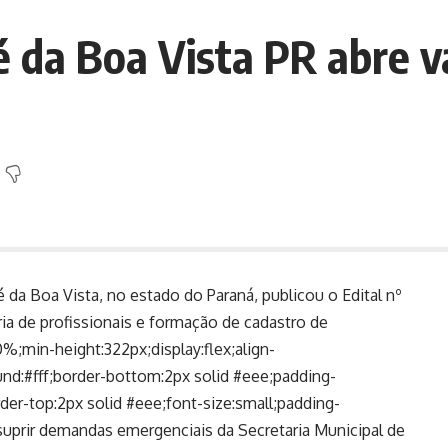
sé da Boa Vista PR abre 
 da Boa Vista, no estado do Paraná, publicou o Edital nº
ia de profissionais e formação de cadastro de
%;min-height:322px;display:flex;align-
und:#fff;border-bottom:2px solid #eee;padding-
der-top:2px solid #eee;font-size:small;padding-
prir demandas emergenciais da Secretaria Municipal de