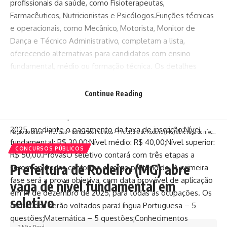
profissionais da saúde, como Fisioterapeutas,
Farmacêuticos, Nutricionistas e Psicólogos.Funções técnicas
e operacionais, como Mecânico, Motorista, Monitor de
Dança e Técnico Administrativo, completam a lista,
oferecendo alternativas para candidatos com ensino
fundamental, médio ou formação técnica. Os detalhes
estão no edital.RegistrosPara se inscrever no processo
seletivo da Prefeitura de Santa Rosa de Lima, os
Continue Reading
profissionais deverão formalizar o pedido no site da Acesse
Concursos até o prazo máximo do dia 3 de dezembro de
2025, mediante o pagamento da taxa de inscrição:Nível
Nação do Brasil
>
Notícias
>
Concursos Públicos
>
Prefeitura de Rodeiro (MG) abre vaga de nível fundamental em seletivo
fundamental: R$ 30,00;Nível médio: R$ 40,00;Nível superior:
CONCURSOS PÚBLICOS
R$ 50,00.ProvasO seletivo contará com três etapas a
Prefeitura de Rodeiro (MG) abre
serem aplicadas conforme o cargo pretendido. A primeira
fase será a prova objetiva, com data provável de aplicação
vaga de nível fundamental em
em 14 de dezembro de 2025, para todas as ocupações. Os
seletivo
conteúdos serão voltados para:Língua Portuguesa – 5
questões;Matemática – 5 questões;Conhecimentos