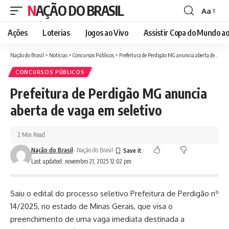
NAÇÃO DO BRASIL
Aa
Font
Resizer
Ações
Loterias
Jogos ao Vivo
Assistir Copa do Mundo ao
Nação do Brasil
>
Notícias
>
Concursos Públicos
>
Prefeitura de Perdigão MG anuncia aberta de vaga em seletivo
CONCURSOS PÚBLICOS
Prefeitura de Perdigão MG anuncia
aberta de vaga em seletivo
2 Min Read
Nação do Brasil
- Nação do Brasil
Last updated: novembro 21, 2025 12:02 pm
Saiu o edital do processo seletivo Prefeitura de Perdigão nº
14/2025, no estado de Minas Gerais, que visa o
preenchimento de uma vaga imediata destinada a