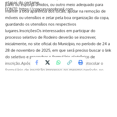
etapas do certame.
pano ou esponja úmidos, ou outro meio adequado para
FONTE: https://concursosnobrasil.com
manter a boa aparência dos locais, ajudar na remoção de
móveis ou utensílios e zelar pela boa organização da copa,
guardando os utensílios nos respectivos
lugares.InscriçõesOs interessados em participar do
processo seletivo de Rodeiro deverão se inscrever,
inicialmente, no site oficial do Município, no período de 24 a
28 de novembro de 2025, em que será preciso buscar o link
do seletivo e preencher o formulário eletrônico de
inscrição.Após isso, os candidatos deverão protocolar o
formulário de inscrição impresso, no mesmo período, no
horário compreendido entre 8h e 11h e das 13h às 16h, na
sede da Prefeitura, localizada na Praça São Sebastião, nº
215, Centro, juntamente com os documentos abaixo listados
em edital.Avaliação dos inscritosOs inscritos serão
avaliados por meio da análise da documentação para
Continue Reading
comprovação das informações declaradas no requerimento
de inscrição, análise dos documentos comprobatórios de