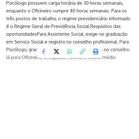
Psicólogo possuem carga horária de 30 horas semanais,
enquanto o Oficineiro cumpre 40 horas semanais. Para os
três postos de trabalho, o regime previdenciário informado
é o Regime Geral de Previdência Social.Requisitos das
oportunidadesPara Assistente Social, exige-se graduação
em Serviço Social e registro no conselho profissional. Para
Psicólogo, graduação em Psicologia e registro no conselho.
Já para Oficineiro, o requisito mínimo é ensino médio
completo.As atribuições descritas abrangem atendimento
ao público, acompanhamento familiar, visitas domiciliares,
atividades socioeducativas e organização de oficinas,
conforme cada função especificada no edital.InscriçõesAs
inscrições serão presenciais e deverão ser realizadas
mediante entrega de envelope contendo documentação
Continue Reading
comprobatória. A ficha de inscrição deve ser impressa pelo
candidato e colada na parte externa do envelope. O
horário de atendimento encerra antes das 23h59, conforme
informado no edital. Não haverá inscrição por e-mail ou