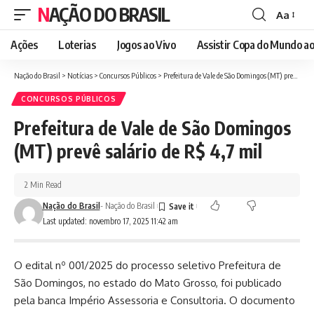
NAÇÃO DO BRASIL
Aa
Font
Resizer
Ações
Loterias
Jogos ao Vivo
Assistir Copa do Mundo ao
Nação do Brasil
>
Notícias
>
Concursos Públicos
>
Prefeitura de Vale de São Domingos (MT) prevê salário de R$ 4,7 mil
CONCURSOS PÚBLICOS
Prefeitura de Vale de São Domingos
(MT) prevê salário de R$ 4,7 mil
2 Min Read
Nação do Brasil
- Nação do Brasil
Last updated: novembro 17, 2025 11:42 am
O edital nº 001/2025 do processo seletivo Prefeitura de
São Domingos, no estado do Mato Grosso, foi publicado
pela banca Império Assessoria e Consultoria. O documento