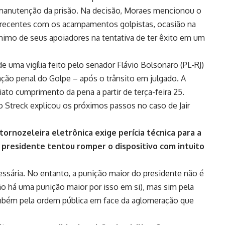
a manutenção da prisão. Na decisão, Moraes mencionou o
s recentes com os acampamentos golpistas, ocasião na
ânimo de seus apoiadores na tentativa de ter êxito em um
 uma vigília feito pelo senador Flávio Bolsonaro (PL-RJ)
ação penal do Golpe – após o trânsito em julgado. A
to cumprimento da pena a partir de terça-feira 25.
nio Streck explicou os próximos passos no caso de Jair
tornozeleira eletrônica exige perícia técnica para a
presidente tentou romper o dispositivo com intuito
cessária. No entanto, a punição maior do presidente não é
não há uma punição maior por isso em si), mas sim pela
ambém pela ordem pública em face da aglomeração que