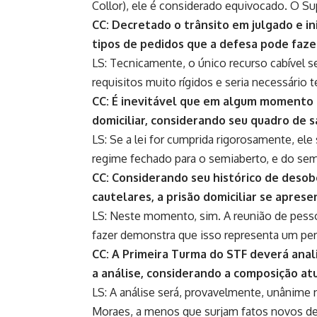
Collor), ele é considerado equivocado. O Su
CC: Decretado o trânsito em julgado e in
tipos de pedidos que a defesa pode faze
LS: Tecnicamente, o único recurso cabível s
requisitos muito rígidos e seria necessário 
CC: É inevitável que em algum momento 
domiciliar, considerando seu quadro de 
LS: Se a lei for cumprida rigorosamente, ele
regime fechado para o semiaberto, e do semia
CC: Considerando seu histórico de desobe
cautelares, a prisão domiciliar se apres
LS: Neste momento, sim. A reunião de pesso
fazer demonstra que isso representa um peri
CC: A Primeira Turma do STF deverá anali
a análise, considerando a composição at
LS: A análise será, provavelmente, unânime 
Moraes, a menos que surjam fatos novos d