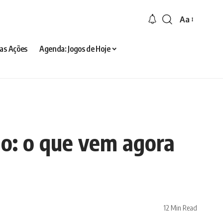
Aa
Font
Resizer
as Ações
Agenda: Jogos de Hoje
ado: o que vem agora
12 Min Read