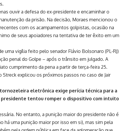
s.
enas ouvir a defesa do ex-presidente e encaminhar o
a manutenção da prisão. Na decisão, Moraes mencionou o
s recentes com os acampamentos golpistas, ocasião na
ânimo de seus apoiadores na tentativa de ter êxito em um
 uma vigília feito pelo senador Flávio Bolsonaro (PL-RJ)
ação penal do Golpe – após o trânsito em julgado. A
to cumprimento da pena a partir de terça-feira 25.
nio Streck explicou os próximos passos no caso de Jair
tornozeleira eletrônica exige perícia técnica para a
presidente tentou romper o dispositivo com intuito
cessária. No entanto, a punição maior do presidente não é
não há uma punição maior por isso em si), mas sim pela
ambém pela ordem pública em face da aglomeração que