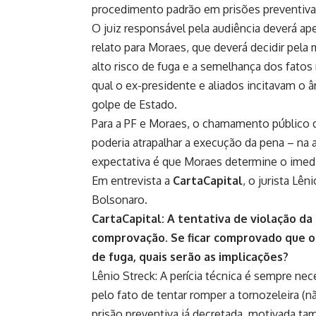
procedimento padrão em prisões preventiva
O juiz responsável pela audiência deverá ap
relato para Moraes, que deverá decidir pel
alto risco de fuga e a semelhança dos fato
qual o ex-presidente e aliados incitavam o 
golpe de Estado.
Para a PF e Moraes, o chamamento público de
poderia atrapalhar a execução da pena – na 
expectativa é que Moraes determine o imedia
Em entrevista a
CartaCapital
, o jurista Lê
Bolsonaro.
CartaCapital: A tentativa de violação da 
comprovação. Se ficar comprovado que o 
de fuga, quais serão as implicações?
Lênio Streck: A perícia técnica é sempre ne
pelo fato de tentar romper a tornozeleira (
prisão preventiva já decretada, motivada t