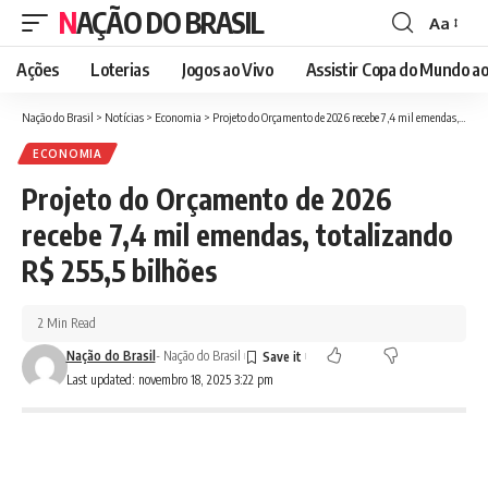
NAÇÃO DO BRASIL
Aa
Font
Resizer
Ações
Loterias
Jogos ao Vivo
Assistir Copa do Mundo ao
Nação do Brasil
>
Notícias
>
Economia
>
Projeto do Orçamento de 2026 recebe 7,4 mil emendas, totalizando R$ 255,5 bilhões
ECONOMIA
Projeto do Orçamento de 2026
recebe 7,4 mil emendas, totalizando
R$ 255,5 bilhões
2 Min Read
Nação do Brasil
- Nação do Brasil
Last updated: novembro 18, 2025 3:22 pm