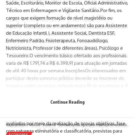
Saúde, Escriturário, Monitor de Escola, Oficial Administrativo,
Técnico em Enfermagem e Vigilante Sanitário.Por fim, os
cargos que exigem formação de nível magistério ou
superior (completo ou em andamento) são para Assistente
de Educação Infantil I, Assistente Social, Dentista ESF,
Enfermeiro Padrão, Fisioterapeuta, Fonoaudiólogo,
Nutricionista, Professor (de diferentes áreas), Psicólogo e
Tesoureiro.O vencimento básico ofertado aos profissionais
varia de R$ 1.791,74 a R$ 6.398,91 para atuação em jornadas
de até 40 horas por semana.InscriçõesOs interessados em
participar deste concurso público deverão se inscrever de
maneira online, no prazo definido entre 18 de novembro e 8
de dezembro de 2025, utilizando a página da banca
organizadora.O valor cobrado como taxa de inscrição varia
Continue Reading
entre R$ 100,00 e R$ 150,00.Seleção dos inscritosTodos os
candidatos do concurso de Mato Castelhano serão
avaliados por meio da realização de provas objetivas, fase
Nação do Brasil
>
Notícias
>
Economia
>
Comissão aprova regras para importação de veículos antigos e os de servidores que retornam do exterior
com natureza eliminatória e classificatória, previstas para
ECONOMIA