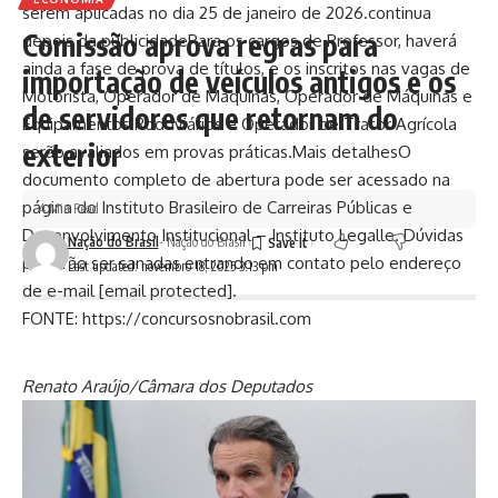
serem aplicadas no dia 25 de janeiro de 2026.continua
Comissão aprova regras para
depois da publicidadePara os cargos de Professor, haverá
ainda a fase de prova de títulos, e os inscritos nas vagas de
importação de veículos antigos e os
Motorista, Operador de Máquinas, Operador de Máquinas e
de servidores que retornam do
Equipamentos Rodoviários e Operador de Trator Agrícola
exterior
serão avaliados em provas práticas.Mais detalhesO
documento completo de abertura pode ser acessado na
página do Instituto Brasileiro de Carreiras Públicas e
4 Min Read
Desenvolvimento Institucional – Instituto Legalle. Dúvidas
Nação do Brasil
- Nação do Brasil
poderão ser sanadas entrando em contato pelo endereço
Last updated: novembro 18, 2025 3:13 pm
de e-mail [email protected].
FONTE: https://concursosnobrasil.com
Renato Araújo/Câmara dos Deputados