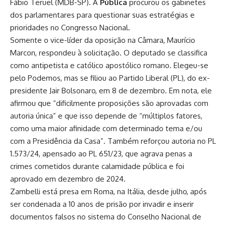
Fábio Teruel (MDB-SP). A
Pública
procurou os gabinetes
dos parlamentares para questionar suas estratégias e
prioridades no Congresso Nacional.
Somente o vice-líder da oposição na Câmara, Maurício
Marcon, respondeu à solicitação. O deputado se classifica
como antipetista e católico apostólico romano. Elegeu-se
pelo Podemos, mas se filiou ao Partido Liberal (PL), do ex-
presidente Jair Bolsonaro, em 8 de dezembro. Em nota, ele
afirmou que “dificilmente proposições são aprovadas com
autoria única” e que isso depende de “múltiplos fatores,
como uma maior afinidade com determinado tema e/ou
com a Presidência da Casa”. Também reforçou autoria no PL
1.573/24, apensado ao PL 651/23, que agrava penas a
crimes cometidos durante calamidade pública e foi
aprovado em dezembro de 2024.
Zambelli está presa em Roma, na Itália, desde julho, após
ser condenada a 10 anos de prisão por invadir e inserir
documentos falsos no sistema do Conselho Nacional de