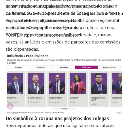
encaminhado ao plenário, se houver consenso do colégio
administração municipal.Mais informações poderão ser
de líderes ou aval do presidente da Casa para que o texto
conferidas através do edital normativo disponível no site da
seja pautado em alguma sessão. Não há prazo regimental
Prefeitura Municipal.continua depois da
específico para a apreciação. Quando a urgência de uma
publicidadeCompartilhe esse concurso
proposta é aprovada, a votação é acelerada e, muitas
FONTE: https://concursosnobrasil.com
vezes, as análises e emissões de pareceres das comissões
são dispensadas.
Do simbólico à carona nos projetos dos colegas
Seis deputados federais que não figuram como autores