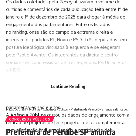
Os dados coletados pela
Zeeng
utilizaram o volume de
curtidas e comentários de cada publicação feita entre 1º de
janeiro e 1º de dezembro de 2025 para chegar à média de
engajamento dos parlamentares. Entre os listados
no ranking, onze são do campo da extrema direita e
integram os partidos PL, Novo e PSD. Três deputados têm
postura ideológica vinculada à esquerda e se elegeram
pelo Psol e Avante. Os integrantes da direita e centro
somam seis congressistas de três legendas: PP, União Brasil
e MDB.
Por que isso importa?
Atuação performática para as redes sociais tem garantido
Continue Reading
votos, mas não necessariamente vem se traduzindo em
resultados práticos na atividade legislativa para a qual os
parlamentares são eleitos.
Nação do Brasil
>
Notícias
>
Concursos Públicos
>
Prefeitura de Peruíbe SP anuncia salários de até R$ 4,6 mil em seleção simplificada
A
Agência Pública
cruzou os dados de engajamento com a
CONCURSOS PÚBLICOS
relação de projetos de lei e projetos de lei complementar
Prefeitura de Peruíbe SP anuncia
com aprovação final em plenário e participação dos