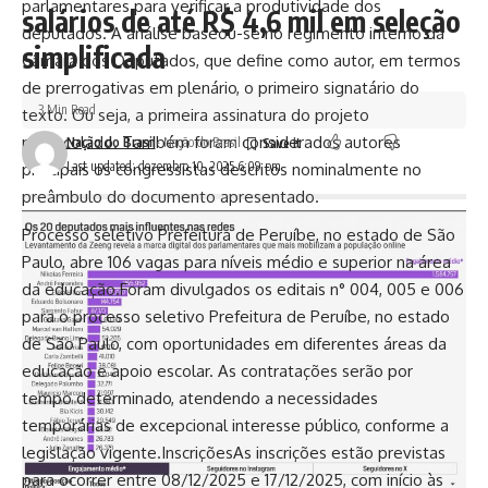
parlamentares para verificar a produtividade dos
salários de até R$ 4,6 mil em seleção
deputados. A análise baseou-se no regimento interno da
simplificada
Câmara dos Deputados, que define como autor, em termos
de prerrogativas em plenário, o primeiro signatário do
3 Min Read
texto. Ou seja, a primeira assinatura do projeto
protocolado. Também foram considerados autores
Nação do Brasil
- Nação do Brasil
Last updated: dezembro 10, 2025 6:09 pm
principais os congressistas descritos nominalmente no
preâmbulo do documento apresentado.
Processo seletivo Prefeitura de Peruíbe, no estado de São
Paulo, abre 106 vagas para níveis médio e superior na área
da educação.Foram divulgados os editais n° 004, 005 e 006
para o processo seletivo Prefeitura de Peruíbe, no estado
de São Paulo, com oportunidades em diferentes áreas da
educação e apoio escolar. As contratações serão por
tempo determinado, atendendo a necessidades
temporárias de excepcional interesse público, conforme a
legislação vigente.InscriçõesAs inscrições estão previstas
para ocorrer entre 08/12/2025 e 17/12/2025, com início às