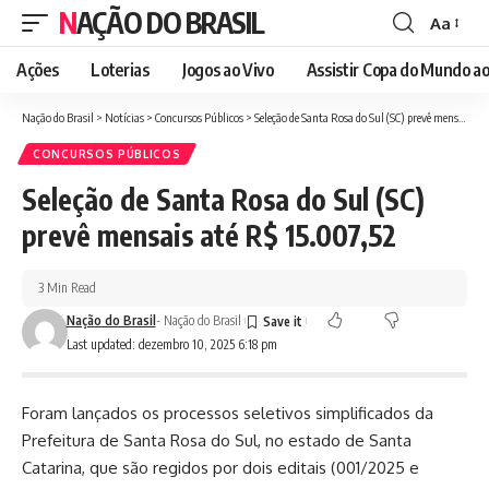
NAÇÃO DO BRASIL
Aa
Font
Resizer
Ações
Loterias
Jogos ao Vivo
Assistir Copa do Mundo ao
Nação do Brasil
>
Notícias
>
Concursos Públicos
>
Seleção de Santa Rosa do Sul (SC) prevê mensais até R$ 15.007,52
CONCURSOS PÚBLICOS
Seleção de Santa Rosa do Sul (SC)
prevê mensais até R$ 15.007,52
3 Min Read
Nação do Brasil
- Nação do Brasil
Last updated: dezembro 10, 2025 6:18 pm
Foram lançados os processos seletivos simplificados da
Prefeitura de Santa Rosa do Sul, no estado de Santa
Catarina, que são regidos por dois editais (001/2025 e