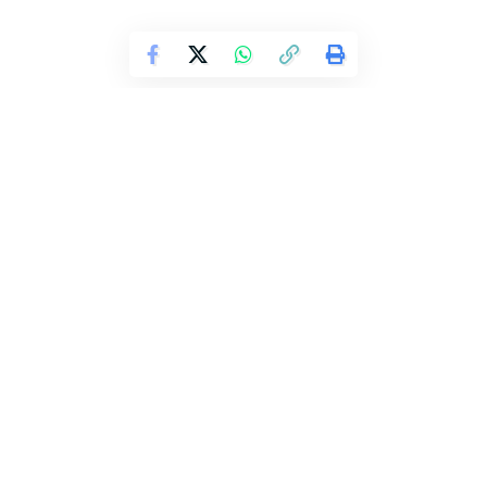
Continue Reading
Nação do Brasil
A Nação do Brasil é um Agregador de Notícias. Trazemos as últimas
notícias de sites oficiais como Gov, Câmara dos Deputados e outros dos
principais segmentos que movem essa enorme metrópoles chamada Brasil.