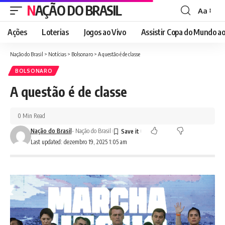
NAÇÃO DO BRASIL
Aa
Font
Resizer
Ações
Loterias
Jogos ao Vivo
Assistir Copa do Mundo ao
Nação do Brasil
>
Notícias
>
Bolsonaro
>
A questão é de classe
BOLSONARO
A questão é de classe
0 Min Read
Nação do Brasil
- Nação do Brasil
Last updated: dezembro 19, 2025 1:05 am