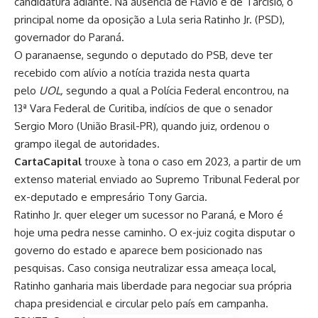
candidatura adiante. Na ausência de Flávio e de Tarcísio, o
principal nome da oposição a Lula seria Ratinho Jr. (PSD),
governador do Paraná.
O paranaense, segundo o deputado do PSB, deve ter
recebido com alívio a notícia trazida nesta quarta
pelo
UOL,
segundo a qual a Polícia Federal encontrou, na
13ª Vara Federal de Curitiba, indícios de que o senador
Sergio Moro (União Brasil-PR), quando juiz, ordenou o
grampo ilegal de autoridades.
CartaCapital
trouxe à tona o caso em 2023, a partir de um
extenso material enviado ao Supremo Tribunal Federal por
ex-deputado e empresário Tony Garcia.
Ratinho Jr. quer eleger um sucessor no Paraná, e Moro é
hoje uma pedra nesse caminho. O ex-juiz cogita disputar o
governo do estado e aparece bem posicionado nas
pesquisas. Caso consiga neutralizar essa ameaça local,
Ratinho ganharia mais liberdade para negociar sua própria
chapa presidencial e circular pelo país em campanha.