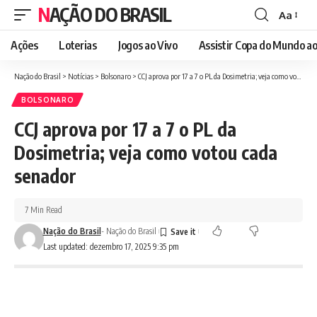
NAÇÃO DO BRASIL
Aa
Font
Resizer
Ações
Loterias
Jogos ao Vivo
Assistir Copa do Mundo ao
Nação do Brasil
>
Notícias
>
Bolsonaro
>
CCJ aprova por 17 a 7 o PL da Dosimetria; veja como votou cada senador
BOLSONARO
CCJ aprova por 17 a 7 o PL da
Dosimetria; veja como votou cada
senador
7 Min Read
Nação do Brasil
- Nação do Brasil
Last updated: dezembro 17, 2025 9:35 pm