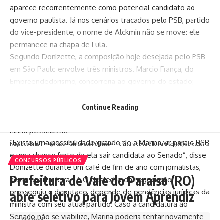
aparece recorrentemente como potencial candidato ao
governo paulista. Já nos cenários traçados pelo PSB, partido
do vice-presidente, o nome de Alckmin não se move: ele
permanece na chapa de Lula.
Segundo Donizette, a composição hoje desejada pelo PSB
em São Paulo envolve três ministros. Marcio França, do
Empreendedorismo, concorreria ao governo do estado;
Fernando Haddad, da Fazenda, e Marina Silva, do Meio
Ambiente, disputariam o Senado. França é do PSB, Haddad
Continue Reading
do PT, e Marina da Rede — mas negocia um retorno ao
ninho pessebista.
“Existe uma possibilidade grande de a Marina vir para o PSB
Nação do Brasil
>
Notícias
>
Concursos Públicos
>
Prefeitura de Vale do Paraíso (RO) abre seletivo para Jovem Aprendiz
e uma chance forte de ela sair candidata ao Senado”, disse
CONCURSOS PÚBLICOS
Donizette durante um café de fim de ano com jornalistas,
Prefeitura de Vale do Paraíso (RO)
nesta quarta-feira, 17. O desfecho da negociação,
prosseguiu o deputado, depende de pendências jurídicas da
abre seletivo para Jovem Aprendiz
ministra com seu atual partido. Caso a candidatura ao
Senado não se viabilize, Marina poderia tentar novamente