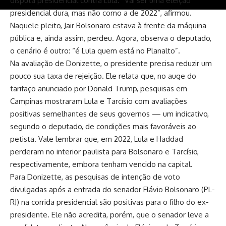
disputa presidencial contra Lula. “Vai ser uma eleição
presidencial dura, mas não como a de 2022”, afirmou.
Naquele pleito, Jair Bolsonaro estava à frente da máquina
pública e, ainda assim, perdeu. Agora, observa o deputado,
o cenário é outro: “é Lula quem está no Planalto”.
Na avaliação de Donizette, o presidente precisa reduzir um
pouco sua taxa de rejeição. Ele relata que, no auge do
tarifaço anunciado por Donald Trump, pesquisas em
Campinas mostraram Lula e Tarcísio com avaliações
positivas semelhantes de seus governos — um indicativo,
segundo o deputado, de condições mais favoráveis ao
petista. Vale lembrar que, em 2022, Lula e Haddad
perderam no interior paulista para Bolsonaro e Tarcísio,
respectivamente, embora tenham vencido na capital.
Para Donizette, as pesquisas de intenção de voto
divulgadas após a entrada do senador Flávio Bolsonaro (PL-
RJ) na corrida presidencial são positivas para o filho do ex-
presidente. Ele não acredita, porém, que o senador leve a