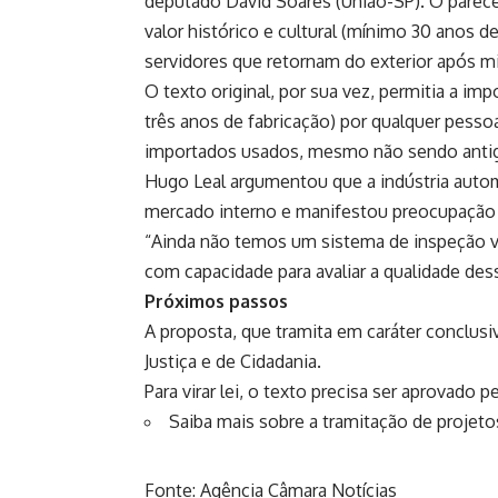
deputado David Soares (União-SP). O parece
valor histórico e cultural (mínimo 30 anos de
servidores que retornam do exterior após mi
O texto original, por sua vez, permitia a i
três anos de fabricação) por qualquer pessoa
importados usados, mesmo não sendo antigos
Hugo Leal argumentou que a indústria autom
mercado interno e manifestou preocupação 
“Ainda não temos um sistema de inspeção ve
com capacidade para avaliar a qualidade des
Próximos passos
A proposta, que tramita em
caráter conclusi
Justiça e de Cidadania.
Para virar lei, o texto precisa ser aprovado 
Saiba mais sobre a tramitação de projetos
Fonte: Agência Câmara Notícias