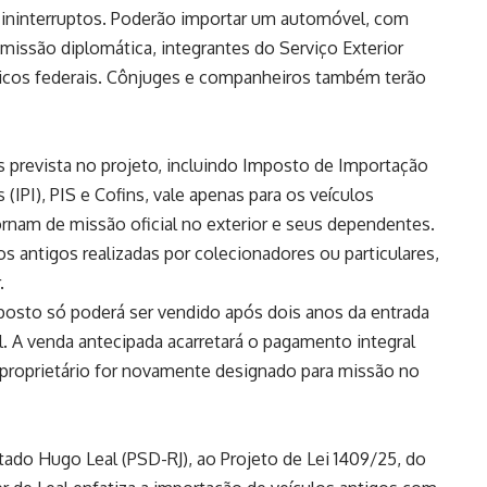
s ininterruptos. Poderão importar um automóvel, com
missão diplomática, integrantes do Serviço Exterior
úblicos federais. Cônjuges e companheiros também terão
os prevista no projeto, incluindo Imposto de Importação
 (
IPI
),
PIS
e
Cofins
, vale apenas para os veículos
ornam de missão oficial no exterior e seus dependentes.
os antigos realizadas por colecionadores ou particulares,
.
sto só poderá ser vendido após dois anos da entrada
l. A venda antecipada acarretará o pagamento integral
proprietário for novamente designado para missão no
utado Hugo Leal (PSD-RJ), ao Projeto de Lei 1409/25, do