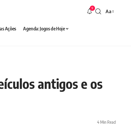
9
Aa
Font
Resizer
as Ações
Agenda: Jogos de Hoje
ículos antigos e os
4 Min Read