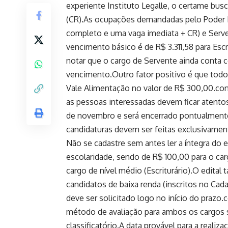
experiente Instituto Legalle, o certame bus
(CR).As ocupações demandadas pelo Poder Le
completo e uma vaga imediata + CR) e Serv
vencimento básico é de R$ 3.311,58 para Escr
notar que o cargo de Servente ainda conta 
vencimento.Outro fator positivo é que todos
Vale Alimentação no valor de R$ 300,00.con
as pessoas interessadas devem ficar atentos 
de novembro e será encerrado pontualmente
candidaturas devem ser feitas exclusivament
Não se cadastre sem antes ler a íntegra do e
escolaridade, sendo de R$ 100,00 para o car
cargo de nível médio (Escriturário).O edital
candidatos de baixa renda (inscritos no Cad
deve ser solicitado logo no início do prazo
método de avaliação para ambos os cargos se
classificatório.A data provável para a realiz