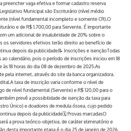
ca preencher vaga efetiva e formar cadastro reserva
gislativo Municipal são Escriturário (nível médio
ente (nível fundamental incompleto e somente CR).O
iturário e de R$ 1.700,00 para Servente. É importante
com um adicional de insalubridade de 20% sobre o
 os servidores efetivos terão direito ao benefício de
tinua depois da publicidade📝 Inscrições e isençãoTodas
ao calendário, pois o período de inscrições iniciou em 18
 às 18 horas do dia 08 de dezembro de 2025.As
e pela internet, através do site da banca organizadora.
dital.A taxa de inscrição varia conforme o nível de
go de nível fundamental (Servente) e R$ 120,00 para o
 também prevê a possibilidade de isenção da taxa para
astro Único) e doadores de medula óssea, cujo pedido
.continua depois da publicidade🗓️ Provas marcadasO
rá a prova teórico-objetiva, de caráter eliminatório e
ação desta importante etapa é o dia 25 de janeiro de 2026.