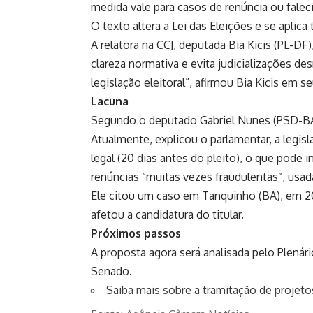
medida vale para casos de renúncia ou fale
O texto altera a
Lei das Eleições
e se aplica
A relatora na CCJ, deputada Bia Kicis (PL-D
clareza normativa e evita judicializações d
legislação eleitoral”, afirmou Bia Kicis em se
Lacuna
Segundo o deputado Gabriel Nunes (PSD-BA), 
Atualmente, explicou o parlamentar, a legisl
legal (20 dias antes do pleito), o que pode i
renúncias “muitas vezes fraudulentas”, usada
Ele citou um caso em Tanquinho (BA), em 2
afetou a candidatura do titular.
Próximos passos
A proposta agora será analisada pelo Plenário
Senado.
Saiba mais sobre a tramitação de projetos