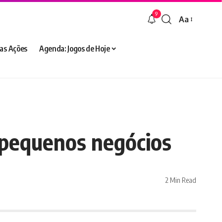
9
Aa
Font
Resizer
as Ações
Agenda: Jogos de Hoje
a pequenos negócios
2 Min Read