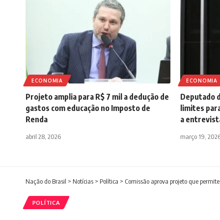
ECONOMIA
ECONOMIA
Projeto amplia para R$ 7 mil a dedução de
Deputado d
gastos com educação no Imposto de
limites pa
Renda
a entrevist
abril 28, 2026
março 19, 202
Nação do Brasil
>
Notícias
>
Política
>
Comissão aprova projeto que permite 
POLÍTICA