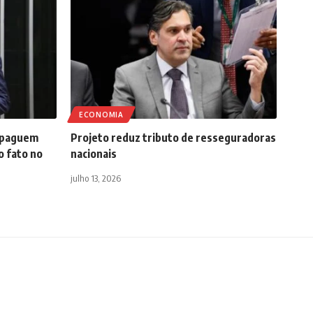
ECONOMIA
 paguem
Projeto reduz tributo de resseguradoras
 fato no
nacionais
julho 13, 2026