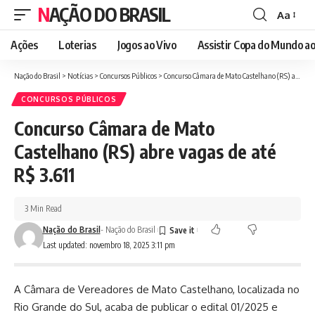
NAÇÃO DO BRASIL
Aa
Font
Resizer
Ações
Loterias
Jogos ao Vivo
Assistir Copa do Mundo ao
Nação do Brasil
>
Notícias
>
Concursos Públicos
>
Concurso Câmara de Mato Castelhano (RS) abre vagas de até R$ 3.611
CONCURSOS PÚBLICOS
Concurso Câmara de Mato
Castelhano (RS) abre vagas de até
R$ 3.611
3 Min Read
Nação do Brasil
- Nação do Brasil
Last updated: novembro 18, 2025 3:11 pm
A Câmara de Vereadores de Mato Castelhano, localizada no
Rio Grande do Sul, acaba de publicar o edital 01/2025 e