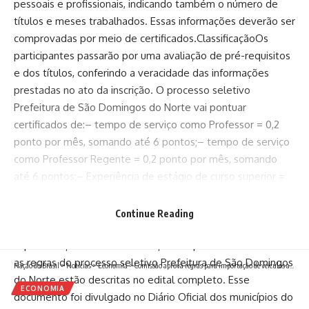
pessoais e profissionais, indicando também o número de
títulos e meses trabalhados. Essas informações deverão ser
comprovadas por meio de certificados.ClassificaçãoOs
participantes passarão por uma avaliação de pré-requisitos
e dos títulos, conferindo a veracidade das informações
prestadas no ato da inscrição. O processo seletivo
Prefeitura de São Domingos do Norte vai pontuar
certificados de:– tempo de serviço como Professor = 0,2
ponto por mês, somando até 6 pontos;– tempo de serviço
como Professor Regente = 0,2 ponto por mês, somando
até 6 pontos;– Experiência de estágio de curso superior =
0,05 ponto por mês, somando até 1,2 ponto;– Diploma de
Doutorado na área de atuação = 7 pontos;– Diploma de
Continue Reading
Mestrado na área de atuação = 5 pontos;– Diploma de
Especialização na área de atuação = 3 pontos.EditalTodas
as regras do processo seletivo Prefeitura de São Domingos
Nação do Brasil
>
Notícias
>
Economia
>
Comissão aprova regras para importação de veículos antigos e de servidores que retornam do exterior
do Norte estão descritas no edital completo. Esse
ECONOMIA
documento foi divulgado no Diário Oficial dos municípios do