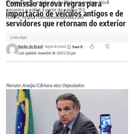
Comissão aprova regras para
Espírito Santo, edição do dia 18 de novembro. Você
encontra o edital a partir da página 153.
importação de veículos antigos e de
FONTE: https://concursosnobrasil.com
servidores que retornam do exterior
4 Min Read
Nação do Brasil
- Nação do Brasil
Last updated: novembro 18, 2025 2:03 pm
Renato Araújo/Câmara dos Deputados