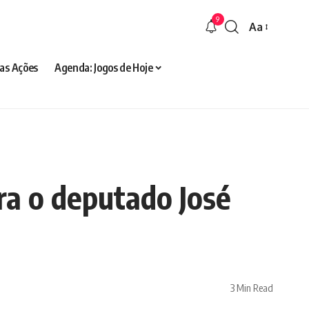
9
Aa
Font
Resizer
as Ações
Agenda: Jogos de Hoje
ra o deputado José
3 Min Read