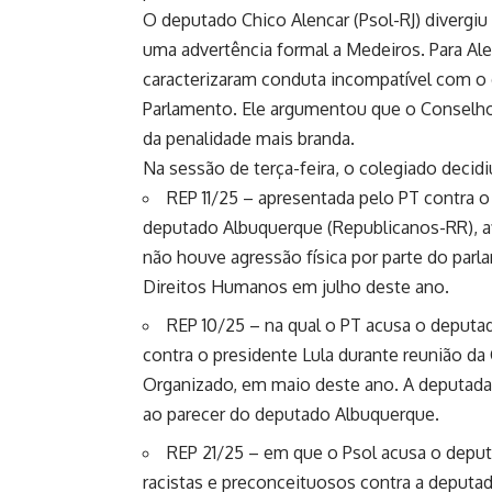
O deputado Chico Alencar (Psol-RJ) divergi
uma advertência formal a Medeiros. Para Ale
caracterizaram conduta incompatível com o
Parlamento. Ele argumentou que o Conselho 
da penalidade mais branda.
Na sessão de terça-feira, o colegiado decid
REP 11/25
– apresentada pelo PT contra o
deputado Albuquerque (Republicanos-RR), a
não houve agressão física por parte do par
Direitos Humanos em julho deste ano.
REP 10/25
– na qual o PT acusa o deputado
contra o presidente Lula durante reunião 
Organizado, em maio deste ano. A deputada
ao parecer do deputado Albuquerque.
REP 21/25
– em que o Psol acusa o deputa
racistas e preconceituosos contra a deputad