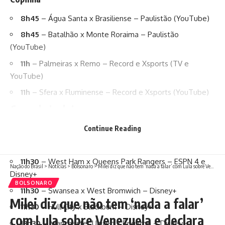
8h45
– Água Santa x Brasiliense – Paulistão (YouTube)
8h45
– Batalhão x Monte Roraima – Paulistão
(YouTube)
11h
– Palmeiras x Remo – Record e Xsports (TV e
YouTube)
11h
– Sfera x Fluminense – Record e Xsports (YouTube)
Copa da Inglaterra
Continue Reading
9h
– Derby County x Leeds – ESPN e Disney+
11h
– Portsmouth x Arsenal – ESPN e Disney+
11h30
– West Ham x Queens Park Rangers – ESPN 4 e
Nação do Brasil
>
Notícias
>
Bolsonaro
>
Milei diz que não tem ‘nada a falar’ com Lula sobre Venezuela e declara apoio aos Bolsonaro nas eleições
Disney+
BOLSONARO
11h30
– Swansea x West Bromwich – Disney+
Milei diz que não tem ‘nada a falar’
11h30
– Hull City x Blackburn – Disney+
com Lula sobre Venezuela e declara
13h30
– Manchester United x Brighton – Disney+