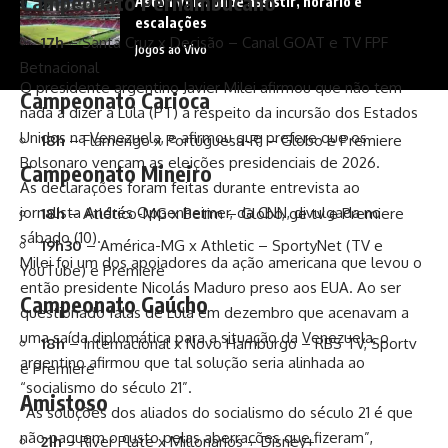
Campeonato Pernambucano
Aston Villa: onde assistir, horário e
escalações
17h
– Santa Cruz x Decisão – Canal GOAT e TV FPF
Jogos ao Vivo
Betnacional
O presidente argentino Javier Milei afirmou que não tem
Campeonato Carioca
nada a dizer a Lula (PT) a respeito da incursão dos Estados
Unidos na Venezuela, e afirmou que prefere que os
18h
– Flamengo x Portuguesa-RJ – Globo e Premiere
Bolsonaro vençam as eleições presidenciais de 2026.
Campeonato Mineiro
As declarações foram feitas durante entrevista ao
jornalista Andrés Oppenheimer, da CNN, divulgada no
18h
– Atlético-MG x Betim – Globo, ge tv e Premiere
sábado (10).
19h30
– América-MG x Athletic – SportyNet (TV e
Milei foi um dos apoiadores da ação americana que levou o
YouTube) e Premiere
então presidente Nicolás Maduro preso aos EUA. Ao ser
Campeonato Gaúcho
questionado falas de Lula em dezembro que acenavam a
uma saída diplomática para a situação da Venezuela, o
18h
– Internacional x Novo Hamburgo – RBS TV, Sportv
argentino afirmou que tal solução seria alinhada ao
e Premiere
“socialismo do século 21”.
Amistoso
“As soluções dos aliados do socialismo do século 21 é que
não paguem o custo pelas aberrações que fizeram”,
21h
– River Plate x Millonarios – Disney+