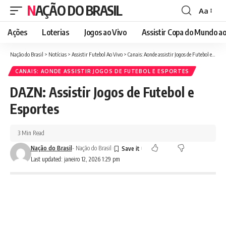
NAÇÃO DO BRASIL
Aa
Font
Resizer
Ações
Loterias
Jogos ao Vivo
Assistir Copa do Mundo ao
Nação do Brasil
>
Notícias
>
Assistir Futebol Ao Vivo
>
Canais: Aonde assistir Jogos de Futebol e Esportes
CANAIS: AONDE ASSISTIR JOGOS DE FUTEBOL E ESPORTES
DAZN: Assistir Jogos de Futebol e
Esportes
3 Min Read
Nação do Brasil
- Nação do Brasil
Last updated: janeiro 12, 2026 1:29 pm