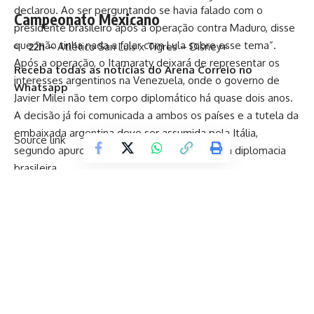
declarou. Ao ser perguntando se havia falado com o
Campeonato Mexicano
presidente brasileiro após a operação contra Maduro, disse
que “não tinha nada a falar com Lula sobre esse tema”.
22h
– Atlético San Luis x Tigres – Disney+
Após a operação, o Itamaraty deixará de representar os
Receba todas as notícias do Arena Correio no
interesses argentinos na Venezuela, onde o governo de
Whatsapp
Javier Milei não tem corpo diplomático há quase dois anos.
A decisão já foi comunicada a ambos os países e a tutela da
embaixada argentina deve ser assumida pela Itália,
Source link
segundo apurou
CartaCapital
com fontes da diplomacia
brasileira.
“Prefiro uma solução com os
Bolsonaro”
Sobre uma possível mudança no poder no Brasil com as
eleições presidenciais, Milei afirmou que o pleito “é dos
brasileiros”, mas que “tem amigos” no país que irão se
candidatar.
“Tenho os Bolsonaro. Se me pergunta, se me tira do lugar