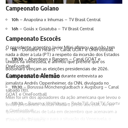
Campeonato Goiano
10h
– Anapolina x Inhumas – TV Brasil Central
16h
– Goiás x Goiatuba – TV Brasil Central
Campeonato Escocês
O presidente argentino Javier Milei afirmou que não tem
11h
– Dundee x Hearts – Canal GOAT e OneFootball
nada a dizer a Lula (PT) a respeito da incursão dos Estados
13h30
– Aberdeen x Rangers – Canal GOAT e
Unidos na Venezuela, e afirmou que prefere que os
OneFootball
Bolsonaro vençam as eleições presidenciais de 2026.
Campeonato Alemão
As declarações foram feitas durante entrevista ao
jornalista Andrés Oppenheimer, da CNN, divulgada no
11h30
– Borussia Mönchengladbach x Augsburg – Canal
sábado (10).
GOAT e OneFootball
Milei foi um dos apoiadores da ação americana que levou o
13h30
– Bayern x Wolfsburg – RedeTV!, CazéTV, Sportv
então presidente Nicolás Maduro preso aos EUA. Ao ser
e OneFootball
questionado falas de Lula em dezembro que acenavam a
uma saída diplomática para a situação da Venezuela, o
Copa da França
argentino afirmou que tal solução seria alinhada ao