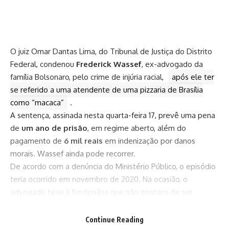
O juiz Omar Dantas Lima, do Tribunal de Justiça do Distrito
Federal, condenou
Frederick Wassef
, ex-advogado da
família Bolsonaro, pelo crime de injúria racial,
após ele ter
se referido a uma atendente de uma pizzaria de Brasília
como “macaca”
.
A sentença, assinada nesta quarta-feira 17, prevê uma pena
de
um ano de prisão
, em regime aberto, além do
pagamento de
6 mil reais
em indenização por danos
morais. Wassef ainda pode recorrer.
De acordo com a denúncia do Ministério Público, o episódio
teria ocorrido em novembro de 2020. Na ocasião, o
advogado teria à funcionária que não gostaria de ser
atendido por ela em razão de ser negra. “Você é negra,
tem cara de sonsa e não vai saber anotar meu pedido”,
Continue Reading