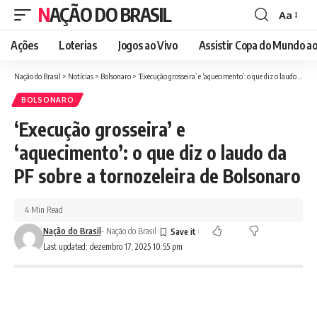
NAÇÃO DO BRASIL
Aa
Font
Resizer
Ações
Loterias
Jogos ao Vivo
Assistir Copa do Mundo ao
Nação do Brasil
>
Notícias
>
Bolsonaro
>
‘Execução grosseira’ e ‘aquecimento’: o que diz o laudo da PF sobre a tornozeleira de Bolsonaro
BOLSONARO
‘Execução grosseira’ e
‘aquecimento’: o que diz o laudo da
PF sobre a tornozeleira de Bolsonaro
4 Min Read
Nação do Brasil
- Nação do Brasil
Last updated: dezembro 17, 2025 10:55 pm