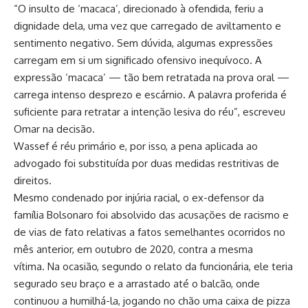
“O insulto de ‘macaca’, direcionado à ofendida, feriu a
dignidade dela, uma vez que carregado de aviltamento e
sentimento negativo. Sem dúvida, algumas expressões
carregam em si um significado ofensivo inequívoco. A
expressão ‘macaca’ — tão bem retratada na prova oral —
carrega intenso desprezo e escárnio. A palavra proferida é
suficiente para retratar a intenção lesiva do réu”, escreveu
Omar na decisão.
Wassef é réu primário e, por isso, a pena aplicada ao
advogado foi substituída por duas medidas restritivas de
direitos.
Mesmo condenado por injúria racial, o ex-defensor da
família Bolsonaro foi absolvido das acusações de racismo e
de vias de fato relativas a fatos semelhantes ocorridos no
mês anterior, em outubro de 2020, contra a mesma
vítima. Na ocasião, segundo o relato da funcionária, ele teria
segurado seu braço e a arrastado até o balcão, onde
continuou a humilhá-la, jogando no chão uma caixa de pizza