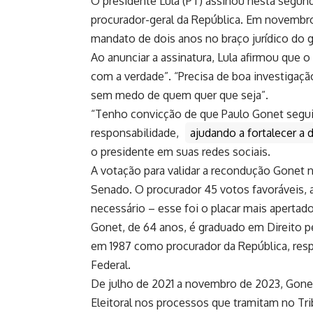
O presidente Lula (PT) assinou nesta segun
procurador-geral da República. Em novembr
mandato de dois anos no braço jurídico do 
Ao anunciar a assinatura, Lula afirmou que 
com a verdade”. “Precisa de boa investigaçã
sem medo de quem quer que seja”.
“Tenho convicção de que Paulo Gonet segui
responsabilidade,
ajudando a fortalecer a 
o presidente em suas redes sociais.
A votação para validar a recondução Gonet 
Senado. O procurador 45 votos favoráveis, 
necessário – esse foi o placar mais apertado
Gonet, de 64 anos, é graduado em Direito pel
em 1987 como procurador da República, respo
Federal.
De julho de 2021 a novembro de 2023, Gonet
Eleitoral nos processos que tramitam no Trib