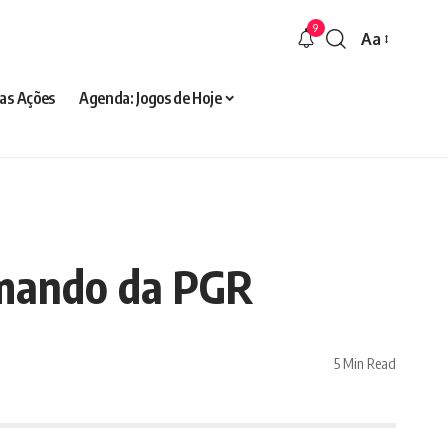
9
Aa
Font
Resizer
as Ações
Agenda: Jogos de Hoje
omando da PGR
5 Min Read