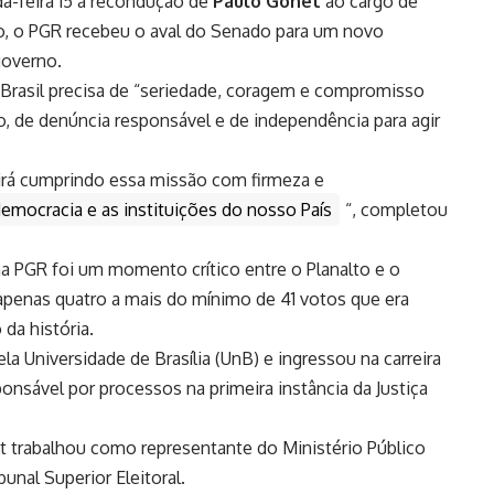
da-feira 15 a recondução de
Paulo Gonet
ao cargo de
o, o PGR recebeu o aval do Senado para um novo
governo.
o Brasil precisa de “seriedade, coragem e compromisso
o, de denúncia responsável e de independência para agir
rá cumprindo essa missão com firmeza e
democracia e as instituições do nosso País
“, completou
na PGR foi um momento crítico entre o Planalto e o
apenas quatro a mais do mínimo de 41 votos que era
 da história.
a Universidade de Brasília (UnB) e ingressou na carreira
nsável por processos na primeira instância da Justiça
 trabalhou como representante do Ministério Público
unal Superior Eleitoral.