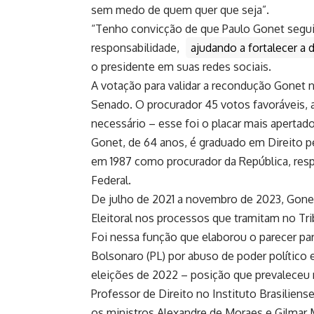
sem medo de quem quer que seja”.
“Tenho convicção de que Paulo Gonet segui
responsabilidade,
ajudando a fortalecer a 
o presidente em suas redes sociais.
A votação para validar a recondução Gonet 
Senado. O procurador 45 votos favoráveis, 
necessário – esse foi o placar mais apertado
Gonet, de 64 anos, é graduado em Direito pel
em 1987 como procurador da República, respo
Federal.
De julho de 2021 a novembro de 2023, Gonet
Eleitoral nos processos que tramitam no Trib
Foi nessa função que elaborou o parecer para
Bolsonaro (PL) por abuso de poder político
eleições de 2022 – posição que prevaleceu
Professor de Direito no Instituto Brasilien
os ministros Alexandre de Moraes e Gilmar 