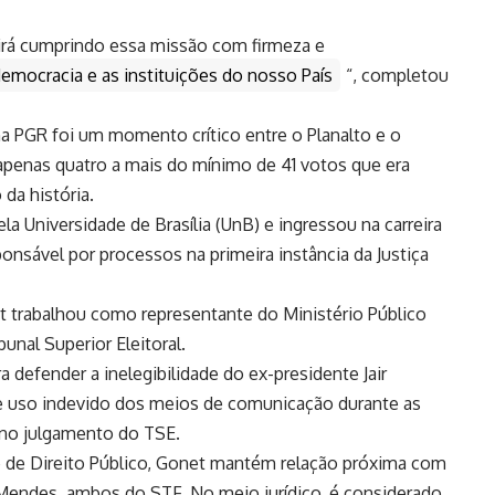
rá cumprindo essa missão com firmeza e
democracia e as instituições do nosso País
“, completou
na PGR foi um momento crítico entre o Planalto e o
apenas quatro a mais do mínimo de 41 votos que era
 da história.
a Universidade de Brasília (UnB) e ingressou na carreira
nsável por processos na primeira instância da Justiça
 trabalhou como representante do Ministério Público
unal Superior Eleitoral.
 defender a inelegibilidade do ex-presidente Jair
 e uso indevido dos meios de comunicação durante as
 no julgamento do TSE.
se de Direito Público, Gonet mantém relação próxima com
Mendes, ambos do STF. No meio jurídico, é considerado