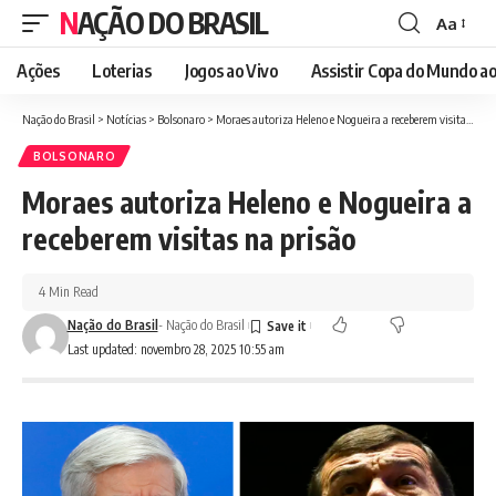
NAÇÃO DO BRASIL
Aa
Font
Resizer
Ações
Loterias
Jogos ao Vivo
Assistir Copa do Mundo ao
Nação do Brasil
>
Notícias
>
Bolsonaro
>
Moraes autoriza Heleno e Nogueira a receberem visitas na prisão
BOLSONARO
Moraes autoriza Heleno e Nogueira a
receberem visitas na prisão
4 Min Read
Nação do Brasil
- Nação do Brasil
Last updated: novembro 28, 2025 10:55 am