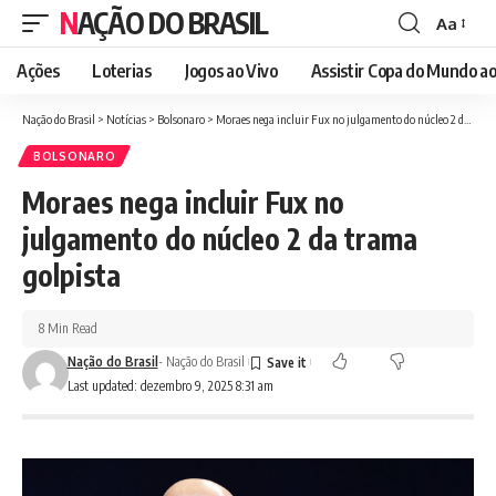
NAÇÃO DO BRASIL
Aa
Font
Resizer
Ações
Loterias
Jogos ao Vivo
Assistir Copa do Mundo ao
Nação do Brasil
>
Notícias
>
Bolsonaro
>
Moraes nega incluir Fux no julgamento do núcleo 2 da trama golpista
BOLSONARO
Moraes nega incluir Fux no
julgamento do núcleo 2 da trama
golpista
8 Min Read
Nação do Brasil
- Nação do Brasil
Last updated: dezembro 9, 2025 8:31 am