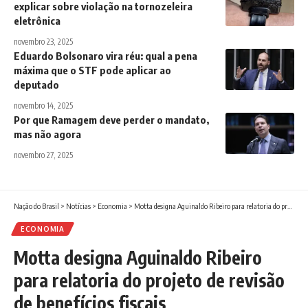
explicar sobre violação na tornozeleira
eletrônica
novembro 23, 2025
Eduardo Bolsonaro vira réu: qual a pena
máxima que o STF pode aplicar ao
deputado
novembro 14, 2025
Por que Ramagem deve perder o mandato,
mas não agora
novembro 27, 2025
Nação do Brasil
>
Notícias
>
Economia
>
Motta designa Aguinaldo Ribeiro para relatoria do projeto de revisão de benefícios fiscais
ECONOMIA
Motta designa Aguinaldo Ribeiro
para relatoria do projeto de revisão
de benefícios fiscais