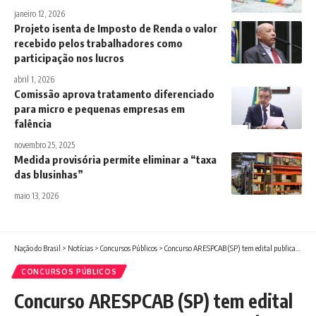
janeiro 12, 2026
Projeto isenta de Imposto de Renda o valor
recebido pelos trabalhadores como
participação nos lucros
abril 1, 2026
Comissão aprova tratamento diferenciado
para micro e pequenas empresas em
falência
novembro 25, 2025
Medida provisória permite eliminar a “taxa
das blusinhas”
maio 13, 2026
Nação do Brasil
>
Notícias
>
Concursos Públicos
>
Concurso ARESPCAB (SP) tem edital publicado com ganhos de até R$ 5,3 mil
CONCURSOS PÚBLICOS
Concurso ARESPCAB (SP) tem edital