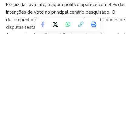
Ex-juiz da Lava Jato, o agora político aparece com 41% das
intenções de voto no principal cenário pesquisado. O
desempenho é parecido em outras três possibilidades de
disputas testadas.
A segunda colocação, em três dos quatro cenário montados
pelo Real Time Big Data, é ocupada por Requião Filho
(PDT). O político, que é deputado estadual, fica com cerca
de 20% das intenções de voto.
No único cenário em que não aparece na segunda posição,
Requião Filho empata tecnicamente com ex-prefeito de
Continue Reading
Curitiba, Rafael Greca (PSD), que fica com 22%, dois pontos
a mais que o pedetista. Hoje secretário de Ratinho Jr. (PSD),
o político ainda tenta se cacifar como candidato, mas
enfrenta resistência no próprio partido. O PSD ensaia lançar
Guto Silva, amigo pessoal de Ratinho e considerado seu
Nação do Brasil
braço-direito no governo. O desempenho do apadrinhado é
de apenas 14%.
A Nação do Brasil é um Agregador de Notícias. Trazemos as últimas
Veja os resultados:
notícias de sites oficiais como Gov, Câmara dos Deputados e outros dos