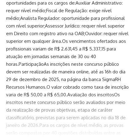
oportunidades para os cargos de:Auxiliar Administrativo:
requer nível médio;Fiscal de Regulação: exige nível
médio;Analista Regulador: oportunidade para profissional
com nível superior;Assessor Jurídico: requer nível superior
em Direito com registro ativo na OAB;Ouvidor: requer nível
superior em qualquer área.Os vencimentos ofertados aos
profissionais variam de R$ 2.631,45 a R$ 5.337,15 para
atuação em jornadas semanais de 30 ou 40
horas.ParticipaçãoAs inscrições neste concurso público
devem ser realizadas de maneira online, até as 16h do dia
29 de dezembro de 2025, na página da banca SigmaRH
Recursos Humanos.O valor cobrado como taxa de inscrição
varia de R$ 50,00 a R$ 65,00.Avaliação dos inscritosOs
inscritos neste concurso público serão avaliados por meio
da realização de provas objetivas, etapa de caráter
classificatório, previstas para serem aplicadas no dia 18 de
janeiro de 2026.Para os cargos de nível médio, as provas
serão compostas por 40 questões distribuídas entre as