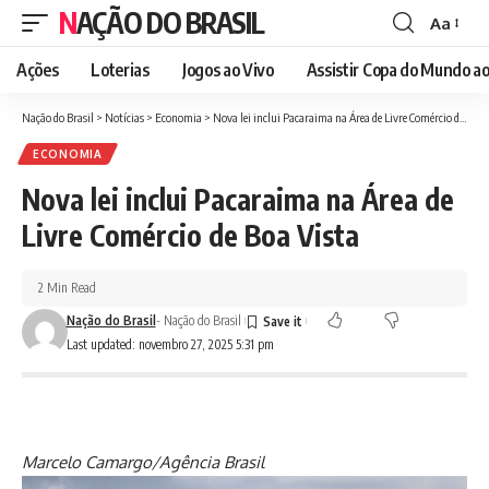
NAÇÃO DO BRASIL
Aa
Font
Resizer
Ações
Loterias
Jogos ao Vivo
Assistir Copa do Mundo ao
Nação do Brasil
>
Notícias
>
Economia
>
Nova lei inclui Pacaraima na Área de Livre Comércio de Boa Vista
ECONOMIA
Nova lei inclui Pacaraima na Área de
Livre Comércio de Boa Vista
2 Min Read
Nação do Brasil
- Nação do Brasil
Last updated: novembro 27, 2025 5:31 pm
Marcelo Camargo/Agência Brasil