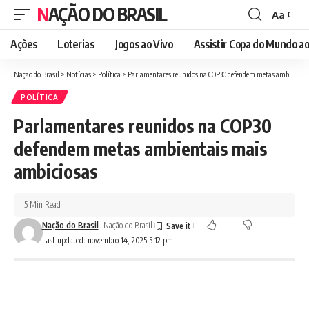
NAÇÃO DO BRASIL
Aa
Font
Resizer
Ações
Loterias
Jogos ao Vivo
Assistir Copa do Mundo ao
Nação do Brasil
>
Notícias
>
Política
>
Parlamentares reunidos na COP30 defendem metas ambientais mais ambiciosas
POLÍTICA
Parlamentares reunidos na COP30
defendem metas ambientais mais
ambiciosas
5 Min Read
Nação do Brasil
- Nação do Brasil
Last updated: novembro 14, 2025 5:12 pm