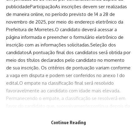
publicidadeParticipaçãoAs inscrições devem ser realizadas
de maneira online, no período previsto de 14 a 28 de
novembro de 2025, por meio do endereço eletrônico da
Prefeitura de Morretes.O candidato deverá acessar a
página informada e preencher o formulário eletrônico de
inscrição com as informações solicitadas.Seleção dos
candidatosA pontuação final dos candidatos será obtida por
meio dos títulos declarados pelo candidato no momento
de sua inscrição. Os critérios de pontuação variam conforme
a vaga em disputa e podem ser conferidos no anexo I do
edital.O empate na classificação final será resolvido
favoravelmente ao candidato com idade mais elevada.
Permanecendo o empate, a classificação se resolverá em
favor do candidato que, sucessivamente:continua depois da
publicidadeMaior idade;Mestrado;Doutorado;Por sorteio,
que deverá ser realizado pela comissão especial do
Continue Reading
processo seletivo.Mais detalhesO prazo de validade do
processo seletivo simplificado será de até 12 meses,