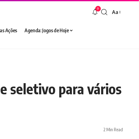
9
Aa
Font
Resizer
as Ações
Agenda: Jogos de Hoje
e seletivo para vários
2 Min Read