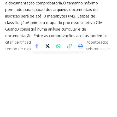
a documentação comprobatória.O tamanho máximo
permitido para upload dos arquivos documentais de
inscrição será de até 10 megabytes (MB).Etapas de
classificaçãoA primeira etapa do processo seletivo CIM
Guandu consistirá numa análise curricular e de
documentação. Entre as comprovações aceitas, podemos
citar: certificados de especialização/mestrado/doutorado;
tempo de experiência profissional a partir de seis meses; e
cursos nas áreas de Licenciamento Ambiental e afins.A
segunda etapa será no formato de entrevista profissional.
Ela consistirá na pontuação dos seguintes
critérios:Conhecimentos gerais das atividades do CIM
Guandu;Experiência profissional com conhecimentos
Continue Reading
específicos de Licenciamento Ambiental Municipal, Projetos
e Programas de Conservação de Água e Solo, considerando
habilidades técnicas na elaboração de pareceres técnicos,
análise de dados, trabalhos de campo e demais áreas e
atividades correlatas, além de habilidades
Nação do Brasil