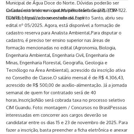
Municipal de Água Doce do Norte. Dúvidas poderão ser
sanadas entrando em contato pelo telefone (27) 3759-1122.
O Consórcio Intermunicipal Multifinalitário Guandu (CIM
FONTE: https://concursosnobrasil.com
Guandu), localizado no estado do Espírito Santo, abriu seu
edital nº 05/2025. Agora, está disponível a formação de
cadastro reserva para Analista Ambiental.Para disputar o
cadastro, é preciso ter ensino superior nas áreas de
formação mencionadas no edital (Agronomia, Biologia,
Engenharia Ambiental, Engenharia Civil, Engenharia de
Minas, Engenharia Florestal, Geografia, Geologia e
Tecnólogo na Área Ambiental), acrescido da inscrição ativa
no Conselho de Classe.O salário mensal é de R$ 4.306,43,
acrescido de R$ 500,00 de auxílio-alimentação. Já a jornada
semanal de quem for contratado será de 40
horas.InscriçãoNão será cobrada taxa no processo seletivo
CIM Guandu. Foto: montagem / Concursos no BrasilPessoas
interessadas em concorrer aos cargos deverão se
candidatar entre os dias 15 e 23 de novembro de 2025. Para
fazer a inscrição, basta preencher a ficha eletrônica e anexar