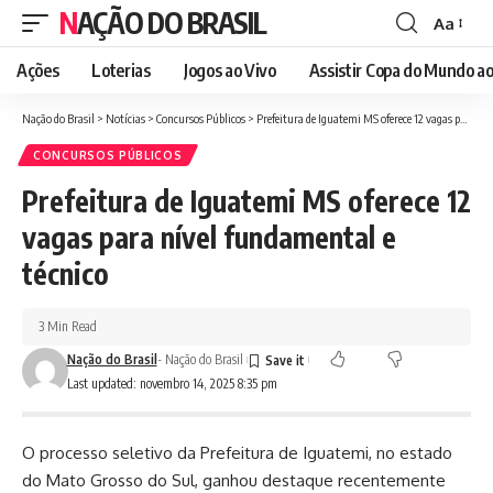
NAÇÃO DO BRASIL
Aa
Font
Resizer
Ações
Loterias
Jogos ao Vivo
Assistir Copa do Mundo ao
Nação do Brasil
>
Notícias
>
Concursos Públicos
>
Prefeitura de Iguatemi MS oferece 12 vagas para nível fundamental e técnico
CONCURSOS PÚBLICOS
Prefeitura de Iguatemi MS oferece 12
vagas para nível fundamental e
técnico
3 Min Read
Nação do Brasil
- Nação do Brasil
Last updated: novembro 14, 2025 8:35 pm
O processo seletivo da Prefeitura de Iguatemi, no estado
do Mato Grosso do Sul, ganhou destaque recentemente