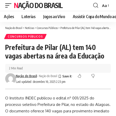
NAÇÃO DO BRASIL
Aa
Font
Resizer
Ações
Loterias
Jogos ao Vivo
Assistir Copa do Mundo ao
Nação do Brasil
>
Notícias
>
Concursos Públicos
>
Prefeitura de Pilar (AL) tem 140 vagas abertas na área da Educação
CONCURSOS PÚBLICOS
Prefeitura de Pilar (AL) tem 140
vagas abertas na área da Educação
2 Min Read
Nação do Brasil
- Nação do Brasil
Last updated: dezembro 16, 2025 2:23 pm
O Instituto INDEC publicou o edital nº 001/2025 do
processo seletivo Prefeitura de Pilar, no estado do Alagoas.
O documento oferece 140 vagas para provimento imediato