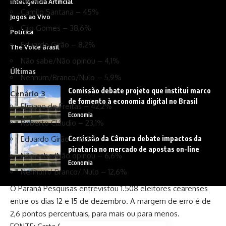
Inteligência Artificial
Camilo Santana – 45%
Jogos ao Vivo
Ciro Gomes – 38,6%
Política
Eduardo Girão – 8,2%
The Voice Brasil
Não sabe/Não opinou – 4,1%
Últimas
Nenhum/Branco/Nulo – 5,9%
Comissão debate projeto que institui marco
Cenário 3
de fomento à economia digital no Brasil
Elmano de Freitas – 42,2%
Economia
Roberto Cláudio – 23,1%
Comissão da Câmara debate impactos da
Eduardo Girão – 15,5%
pirataria no mercado de apostas on-line
Não sabe/Não opinou – 6,6%
Economia
Nenhum/ Branco/ Nulo – 12,6%
O Paraná Pesquisas entrevistou 1.508 eleitores cearenses
entre os dias 12 e 15 de dezembro. A margem de erro é de
2,6 pontos percentuais, para mais ou para menos.