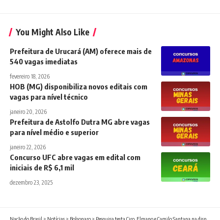
You Might Also Like
Prefeitura de Urucará (AM) oferece mais de
540 vagas imediatas
fevereiro 18, 2026
HOB (MG) disponibiliza novos editais com
vagas para nível técnico
janeiro 20, 2026
Prefeitura de Astolfo Dutra MG abre vagas
para nível médio e superior
janeiro 22, 2026
Concurso UFC abre vagas em edital com
iniciais de R$ 6,1 mil
dezembro 23, 2025
Nação do Brasil
>
Notícias
>
Bolsonaro
>
Pesquisa testa Ciro, Elmano e Camilo Santana na disputa pelo governo do Ceará