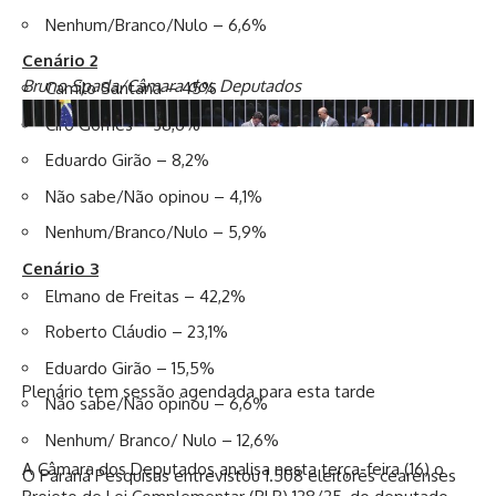
Nenhum/Branco/Nulo – 6,6%
Cenário 2
Bruno Spada/Câmara dos Deputados
Camilo Santana – 45%
Ciro Gomes – 38,6%
Eduardo Girão – 8,2%
Não sabe/Não opinou – 4,1%
Nenhum/Branco/Nulo – 5,9%
Cenário 3
Elmano de Freitas – 42,2%
Roberto Cláudio – 23,1%
Eduardo Girão – 15,5%
Plenário tem sessão agendada para esta tarde
Não sabe/Não opinou – 6,6%
Nenhum/ Branco/ Nulo – 12,6%
A Câmara dos Deputados analisa nesta terça-feira (16) o
O Paraná Pesquisas entrevistou 1.508 eleitores cearenses