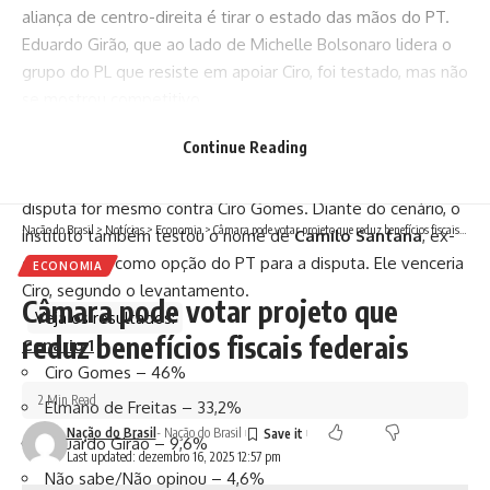
aliança de centro-direita é tirar o estado das mãos do PT.
Eduardo Girão, que ao lado de Michelle Bolsonaro lidera o
grupo do PL que resiste em apoiar Ciro, foi testado, mas não
se mostrou competitivo.
No Ceará, o PT deve lançar
Elmano de Freitas
, atual
Continue Reading
governador, como candidato à reeleição. A pesquisa mostra
que ele pode ter dificuldades para seguir no cargo se a
disputa for mesmo contra Ciro Gomes. Diante do cenário, o
Nação do Brasil
>
Notícias
>
Economia
>
Câmara pode votar projeto que reduz benefícios fiscais federais
instituto também testou o nome de
Camilo Santana
, ex-
governador, como opção do PT para a disputa. Ele venceria
ECONOMIA
Ciro, segundo o levantamento.
Câmara pode votar projeto que
Veja os resultados:
reduz benefícios fiscais federais
Cenário 1
Ciro Gomes – 46%
2 Min Read
Elmano de Freitas – 33,2%
Nação do Brasil
- Nação do Brasil
Eduardo Girão – 9,6%
Last updated: dezembro 16, 2025 12:57 pm
Não sabe/Não opinou – 4,6%