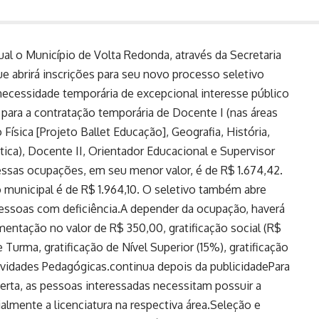
al o Município de Volta Redonda, através da Secretaria
ue abrirá inscrições para seu novo processo seletivo
 necessidade temporária de excepcional interesse público
para a contratação temporária de Docente I (nas áreas
 Física [Projeto Ballet Educação], Geografia, História,
ica), Docente II, Orientador Educacional e Supervisor
essas ocupações, em seu menor valor, é de R$ 1.674,42.
o municipal é de R$ 1.964,10. O seletivo também abre
pessoas com deficiência.A depender da ocupação, haverá
entação no valor de R$ 350,00, gratificação social (R$
Turma, gratificação de Nível Superior (15%), gratificação
vidades Pedagógicas.continua depois da publicidadePara
rta, as pessoas interessadas necessitam possuir a
almente a licenciatura na respectiva área.Seleção e