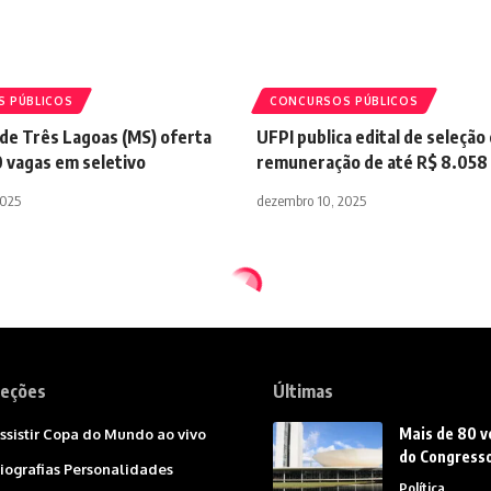
 PÚBLICOS
CONCURSOS PÚBLICOS
 de Três Lagoas (MS) oferta
UFPI publica edital de seleção
0 vagas em seletivo
remuneração de até R$ 8.058
2025
dezembro 10, 2025
eções
Últimas
Mais de 80 v
ssistir Copa do Mundo ao vivo
do Congresso
iografias Personalidades
Política