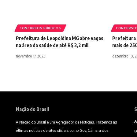
CONCURSOS PÚBLICOS
CONCURSOS
Prefeitura de Leopoldina MG abre vagas
Prefeitura
na área da saúde de até R$ 3,2 mil
mais de 25
novembro 17, 2025
dezembro 10, 
Nação do Brasil
S
A
A Nação do Brasil é um Agregador de Notícias. Trazemos as
últimas notícias de sites oficiais como Gov, Câmara dos
B