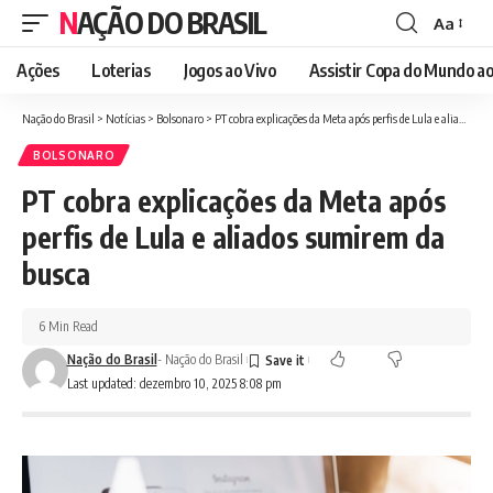
NAÇÃO DO BRASIL
Aa
Font
Resizer
Ações
Loterias
Jogos ao Vivo
Assistir Copa do Mundo ao
Nação do Brasil
>
Notícias
>
Bolsonaro
>
PT cobra explicações da Meta após perfis de Lula e aliados sumirem da busca
BOLSONARO
PT cobra explicações da Meta após
perfis de Lula e aliados sumirem da
busca
6 Min Read
Nação do Brasil
- Nação do Brasil
Last updated: dezembro 10, 2025 8:08 pm