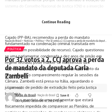
sistema do Conselho Nacional de Justiça (CNJ) e a inserção
de documentos falsos, como um mandado de prisão contra
o ministro do STF Alexandre de Moraes – atos executados
Continue Reading
pelo hacker Walter Delgatti Neto, co-réu no caso.
O relator da representação na CCJ, deputado Claudio
Cajado (PP-BA), recomendou a perda do mandato
Nação do Brasil
>
Notícias
>
Política
>
Por 32 votos a 2, CCJ aprova a perda de mandato da deputada Carla Zambelli
fundamentado na condenação criminal transitada em
POLÍTICA
julgado (sem possibilidade de recurso). Cajado questionou
se uma parlamentar, condenada a dez anos de prisão em
Por 32 votos a 2, CCJ aprova a perda
regime fechado, pode manter-se no exercício da
de mandato da deputada Carla
representação popular, uma vez que o cumprimento da
Zambelli
pena impede o comparecimento regular às sessões da
Câmara. Zambelli está presa na Itália, aguardando o
julgamento de pedido de extradição feito pela Justiça
4 Min Read
brasileira.
Nação do Brasil
- Nação do Brasil
“Manter o mandato de uma parlamentar que estará
Last updated: dezembro 10, 2025 7:32 pm
fisicamente impedida de comparecer ao Plenário, de