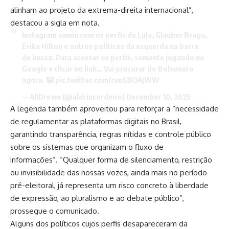
alinham ao projeto da extrema-direita internacional”,
destacou a sigla em nota.
Instagram sumiu com os perfis de Lula, Glauber Braga,
Érika Hilton e outros políticos da esquerda na barra
de busca. Para acessar os perfis, somente jogando no
Google e clicar no link… Vai procurar do Bolsonaro
agora. 🤡
pic.twitter.com/cvnS8OAjWW
— AllDream (@aldrincordeiro)
December 10, 2025
A legenda também aproveitou para reforçar a “necessidade
de regulamentar as plataformas digitais no Brasil,
garantindo transparência, regras nítidas e controle público
sobre os sistemas que organizam o fluxo de
informações”. “Qualquer forma de silenciamento, restrição
ou invisibilidade das nossas vozes, ainda mais no período
pré-eleitoral, já representa um risco concreto à liberdade
de expressão, ao pluralismo e ao debate público”,
prossegue o comunicado.
Alguns dos políticos cujos perfis desapareceram da