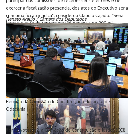
participar das comissões, de receber seus eleitores e de
exercer a fiscalização presencial dos atos do Executivo seria
criar uma ficção jurídica”, considerou Claudio Cajado. “Seria
Renato Araújo / Câmara dos Deputados
lesar o direito de representação dos mais de 900 mil
eleitores de São Paulo que elegeram a representada. O
mandato exige presença e liberdade de atuação,
pressupostos que a condenação criminal retirou da
deputada Zambelli”, disse.
Vinicius Loures / Câmara dos Deputados
Reunião da Comissão de Constituição e Justiça e de
Cidadania
Por 32 votos a 2, a Comissão de Constituição e Justiça (CCJ)