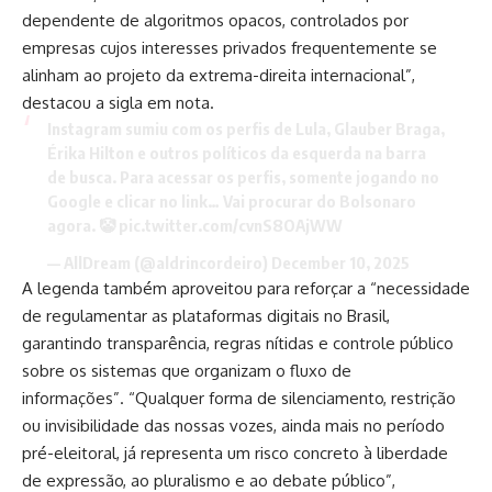
dependente de algoritmos opacos, controlados por
empresas cujos interesses privados frequentemente se
alinham ao projeto da extrema-direita internacional”,
destacou a sigla em nota.
Instagram sumiu com os perfis de Lula, Glauber Braga,
Érika Hilton e outros políticos da esquerda na barra
de busca. Para acessar os perfis, somente jogando no
Google e clicar no link… Vai procurar do Bolsonaro
agora. 🤡
pic.twitter.com/cvnS8OAjWW
— AllDream (@aldrincordeiro)
December 10, 2025
A legenda também aproveitou para reforçar a “necessidade
de regulamentar as plataformas digitais no Brasil,
garantindo transparência, regras nítidas e controle público
sobre os sistemas que organizam o fluxo de
informações”. “Qualquer forma de silenciamento, restrição
ou invisibilidade das nossas vozes, ainda mais no período
pré-eleitoral, já representa um risco concreto à liberdade
de expressão, ao pluralismo e ao debate público”,