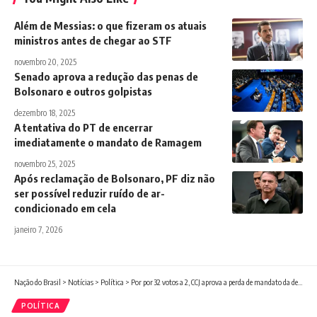
Além de Messias: o que fizeram os atuais
ministros antes de chegar ao STF
novembro 20, 2025
Senado aprova a redução das penas de
Bolsonaro e outros golpistas
dezembro 18, 2025
A tentativa do PT de encerrar
imediatamente o mandato de Ramagem
novembro 25, 2025
Após reclamação de Bolsonaro, PF diz não
ser possível reduzir ruído de ar-
condicionado em cela
janeiro 7, 2026
Nação do Brasil
>
Notícias
>
Política
>
Por por 32 votos a 2, CCJ aprova a perda de mandato da deputada Carla Zambelli
POLÍTICA