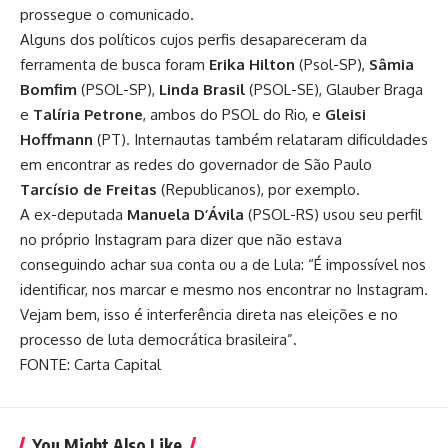
prossegue o comunicado.
Alguns dos políticos cujos perfis desapareceram da
ferramenta de busca foram
Erika Hilton
(Psol-SP),
Sâmia
Bomfim
(PSOL-SP),
Linda Brasil
(PSOL-SE), Glauber Braga
e
Talíria Petrone
, ambos do PSOL do Rio, e
Gleisi
Hoffmann
(PT). Internautas também relataram dificuldades
em encontrar as redes do governador de São Paulo
Tarcísio de Freitas
(Republicanos), por exemplo.
A ex-deputada
Manuela D’Ávila
(PSOL-RS) usou seu perfil
no próprio Instagram para dizer que não estava
conseguindo achar sua conta ou a de Lula: “É impossível nos
identificar, nos marcar e mesmo nos encontrar no Instagram.
Vejam bem, isso é interferência direta nas eleições e no
processo de luta democrática brasileira”.
FONTE: Carta Capital
You Might Also Like