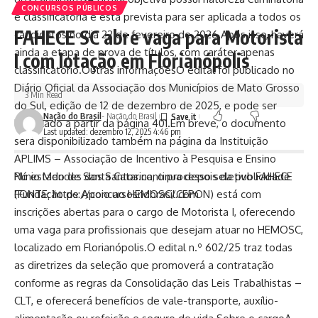
CONCURSOS PÚBLICOS
e classificatória e está prevista para ser aplicada a todos os
FAHECE SC abre vaga para Motorista
candidatos no dia 22 de fevereiro de 2026.Após isso, haverá
ainda a etapa de prova de títulos, com caráter apenas
I com lotação em Florianópolis
classificatório.Outras informaçõesO edital foi publicado no
Diário Oficial da Associação dos Municípios de Mato Grosso
3 Min Read
do Sul, edição de 12 de dezembro de 2025, e pode ser
Nação do Brasil
- Nação do Brasil
localizado a partir da página 401.Em breve, o documento
Last updated: dezembro 12, 2025 4:46 pm
será disponibilizado também na página da Instituição
APLIMS – Associação de Incentivo à Pesquisa e Ensino
Plínio Mendes dos Santos.continua depois da publicidade
No estado de Santa Catarina, o processo seletivo FAHECE
FONTE: https://concursosnobrasil.com
(Fundação de Apoio ao HEMOSC/CEPON) está com
inscrições abertas para o cargo de Motorista I, oferecendo
uma vaga para profissionais que desejam atuar no HEMOSC,
localizado em Florianópolis.O edital n.º 602/25 traz todas
as diretrizes da seleção que promoverá a contratação
conforme as regras da Consolidação das Leis Trabalhistas –
CLT, e oferecerá benefícios de vale-transporte, auxílio-