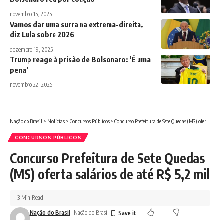
novembro 15, 2025
Vamos dar uma surra na extrema-direita,
diz Lula sobre 2026
dezembro 19, 2025
Trump reage à prisão de Bolsonaro: ‘É uma
pena’
novembro 22, 2025
Nação do Brasil
>
Notícias
>
Concursos Públicos
>
Concurso Prefeitura de Sete Quedas (MS) oferta salários de até R$ 5,2 mil
CONCURSOS PÚBLICOS
Concurso Prefeitura de Sete Quedas
(MS) oferta salários de até R$ 5,2 mil
3 Min Read
Nação do Brasil
- Nação do Brasil