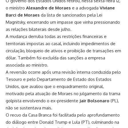
O governo dos Estados Unidos retirou, nesta sexta-feira 12,
o ministro
Alexandre de Moraes
e a advogada
Viviane
Barci de Moraes
da lista de sancionados pela
Lei
Magnitsky
, encerrando um impasse que vinha pressionando
as relações bilaterais desde julho.
A mudança derruba todas as restrições financeiras e
territoriais impostas ao casal, incluindo impedimentos de
circulação, bloqueio de ativos e proibição de transações em
dólar. Também foi excluída das sanções a empresa
associada ao ministro.
A reversão ocorre após uma revisão interna conduzida pelo
Tesouro e pelo Departamento de Estado dos Estados
Unidos, que avaliou que o enquadramento original,
motivado pela atuação de Moraes no julgamento da
trama
golpista
envolvendo o ex-presidente
Jair Bolsonaro
(PL),
não se sustentava mais.
O recuo da Casa Branca foi facilitada pelo
aprofundamento
do diálogo entre Donald Trump e Lula (PT)
, culminando na