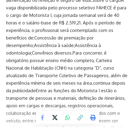
alimentação ou refeição e seguro de vida.Sobre o cargoA
vaga disponibilizada pelo processo seletivo FAHECE é para
o cargo de Motorista I, cuja jornada semanal será de 40
horas e o salário-base de R$ 2.519,21. Após o período de
experiência, o profissional será contemplado com os
benefícios de:Concessão de premiação por
desempenho;Assistência à saúde;Assistência à
odontologia;Convênios diversos.Para concorrer, é
obrigatório possuir ensino médio completo, Carteira
Nacional de Habilitação (CNH) na categoria “D”, curso
atualizado de Transporte Coletivo de Passageiros, além de
experiência mínima de seis meses na área.continua depois
da publicidadeEntre as funções do Motorista I estão o
transporte de pessoas e materiais, definição de itinerários,
apoio em cargas e descargas, registros operacionais,
colaboração em rotinas administrativas, cuidados com o
veículo, entre outros.InscriçõesAs inscrições devem ser
realizadas no site oficial da Fundação, entre os dias 12 e 16