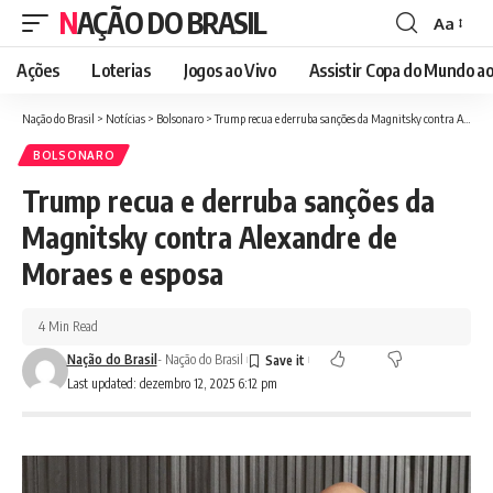
NAÇÃO DO BRASIL
Aa
Font
Resizer
Ações
Loterias
Jogos ao Vivo
Assistir Copa do Mundo ao
Nação do Brasil
>
Notícias
>
Bolsonaro
>
Trump recua e derruba sanções da Magnitsky contra Alexandre de Moraes e esposa
BOLSONARO
Trump recua e derruba sanções da
Magnitsky contra Alexandre de
Moraes e esposa
4 Min Read
Nação do Brasil
- Nação do Brasil
Last updated: dezembro 12, 2025 6:12 pm