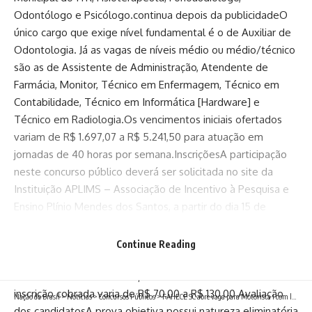
Odontólogo e Psicólogo.continua depois da publicidadeO
único cargo que exige nível fundamental é o de Auxiliar de
Odontologia. Já as vagas de níveis médio ou médio/técnico
são as de Assistente de Administração, Atendente de
Farmácia, Monitor, Técnico em Enfermagem, Técnico em
Contabilidade, Técnico em Informática [Hardware] e
Técnico em Radiologia.Os vencimentos iniciais ofertados
variam de R$ 1.697,07 a R$ 5.241,50 para atuação em
jornadas de 40 horas por semana.InscriçõesA participação
neste concurso público deverá ser solicitada no site da
Instituição APLIMS – Associação de Incentivo à Pesquisa e
Ensino Plínio Mendes dos Santos, a partir do dia 15 de
dezembro de 2025 até 16 de janeiro de 2026.continua
depois da publicidadeO candidato deverá acessar a página
Continue Reading
informada, localizar o edital de interesse e preencher o
formulário com as informações solicitadas. A taxa de
inscrição cobrada varia de R$ 70,00 a R$ 130,00.Avaliação
Nação do Brasil
>
Notícias
>
Concursos Públicos
>
FAHECE SC abre vaga para Motorista I com lotação em Florianópolis
dos candidatosA prova objetiva possui natureza eliminatória