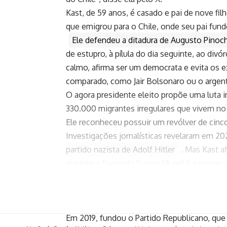
Kast, de 59 anos, é casado e pai de nove fil
que emigrou para o Chile, onde seu pai fu
Ele defendeu a ditadura de Augusto Pinoch
de estupro, à pílula do dia seguinte, ao d
calmo, afirma ser um democrata e evita os 
comparado, como Jair Bolsonaro ou o argenti
O agora presidente eleito propõe uma luta 
330.000 migrantes irregulares que vivem no 
Ele reconheceu possuir um revólver de cinco
Investigações jornalísticas revelaram em 20
partido nazista de Adolf Hitler
. Mas Kast a
durante a Segunda Guerra Mundial e negou q
O ultradireitista foi deputado por 16 anos.
no qual militou por décadas, por considerar
conservadores que o inspiravam.
Em 2019, fundou o Partido Republicano, que