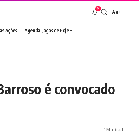
9
Aa
Font
Resizer
as Ações
Agenda: Jogos de Hoje
 Barroso é convocado
1 Min Read