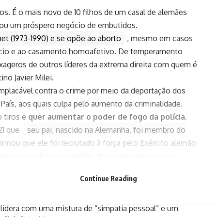
hos. É o mais novo de 10 filhos de um casal de alemães
ndou um próspero negócio de embutidos.
et (1973-1990) e se opõe ao aborto
, mesmo em casos
ivórcio e ao casamento homoafetivo. De temperamento
exageros de outros líderes da extrema direita com quem é
no Javier Milei.
implacável contra o crime por meio da deportação dos
País, aos quais culpa pelo aumento da criminalidade.
 tiros e
quer aumentar o poder de fogo da polícia
.
21 que
seu pai, nascido na Alemanha, foi membro do
firmou que ele foi recrutado à força pelo Exército alemão
ue seu pai fosse partidário do movimento nazista.
 Em 2016, deixou o União Democrata Independente (UDI),
Continue Reading
 que o partido havia abandonado os princípios
 lidera com uma mistura de “simpatia pessoal” e um