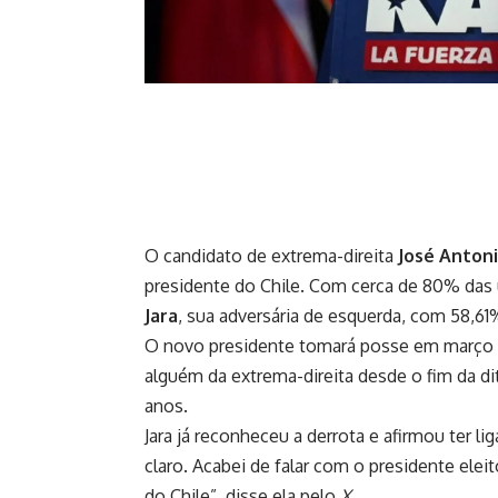
O candidato de extrema-direita
José Antoni
presidente do Chile. Com cerca de 80% das 
Jara
, sua adversária de esquerda, com 58,61
O novo presidente tomará posse em março . 
alguém da extrema-direita desde o fim da di
anos.
Jara já reconheceu a derrota e afirmou ter li
claro. Acabei de falar com o presidente ele
do Chile”, disse ela pelo
X
.