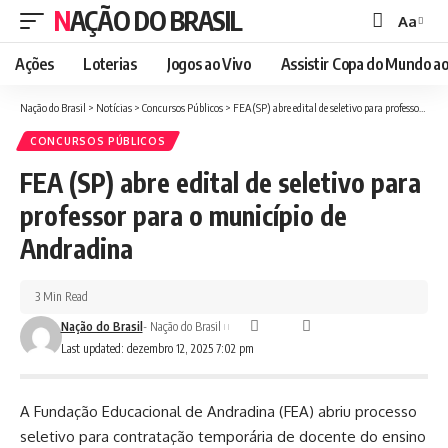
NAÇÃO DO BRASIL
Aa
Font
Resizer
Ações
Loterias
Jogos ao Vivo
Assistir Copa do Mundo ao
Nação do Brasil
>
Notícias
>
Concursos Públicos
>
FEA (SP) abre edital de seletivo para professor para o município de Andradina
CONCURSOS PÚBLICOS
FEA (SP) abre edital de seletivo para
professor para o município de
Andradina
3 Min Read
Nação do Brasil
- Nação do Brasil
Last updated: dezembro 12, 2025 7:02 pm
A Fundação Educacional de Andradina (FEA) abriu processo
seletivo para contratação temporária de docente do ensino