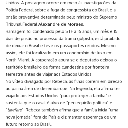
Unidos. A postagem ocorre em meio às investigações da
Polícia Federal sobre a
fuga do congressista
do Brasil e a
prisão preventiva
determinada pelo ministro do Supremo
Tribunal Federal
Alexandre de Moraes
.
Ramagem foi
condenado
pelo STF a 16 anos, um mês e 15
dias de prisão no processo da trama golpista, está proibido
de deixar o Brasil e teve os
passaportes retidos
. Mesmo
assim, ele foi localizado em um condomínio de luxo em
North Miami. A corporação apura se o deputado deixou o
território brasileiro de forma clandestina por fronteira
terrestre antes de viajar aos Estados Unidos.
No vídeo divulgado por Rebeca, as filhas correm em direção
ao pai na área de desembarque. Na legenda, ela afirma ter
viajado aos Estados Unidos “para proteger a família” e
sustenta que o casal é alvo de “perseguição política” e
“
lawfare
”. Rebeca também afirma que a família inicia “uma
nova jornada” fora do País e diz manter esperança de um
futuro retorno ao Brasil.