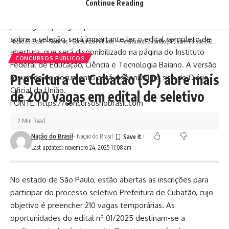
partir da data de publicação da homologação do resultado
Continue Reading
no Diário Oficial da União, com possibilidade de ser
prorrogado por igual período.Para saber mais detalhes
sobre a seleção, será importante ler o edital completo de
Nação do Brasil
>
Notícias
>
Concursos Públicos
>
Prefeitura de Cubatão (SP) abre mais de 200 vagas em edital de seletivo
abertura, que será disponibilizado na página do Instituto
CONCURSOS PÚBLICOS
Federal de Educação, Ciência e Tecnologia Baiano. A versão
Prefeitura de Cubatão (SP) abre mais
resumida do documento está disponível no site do Diário
Oficial da União.
de 200 vagas em edital de seletivo
FONTE: https://concursosnobrasil.com
2 Min Read
Nação do Brasil
- Nação do Brasil
Last updated: novembro 24, 2025 11:08 am
No estado de São Paulo, estão abertas as inscrições para
participar do processo seletivo Prefeitura de Cubatão, cujo
objetivo é preencher 210 vagas temporárias. As
oportunidades do edital nº 01/2025 destinam-se a