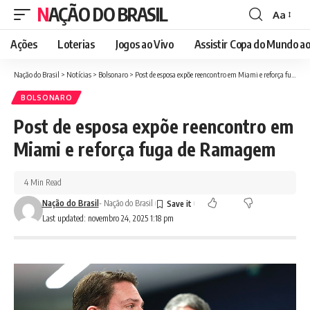
NAÇÃO DO BRASIL
Aa
Font
Resizer
Ações
Loterias
Jogos ao Vivo
Assistir Copa do Mundo ao
Nação do Brasil
>
Notícias
>
Bolsonaro
>
Post de esposa expõe reencontro em Miami e reforça fuga de Ramagem
BOLSONARO
Post de esposa expõe reencontro em
Miami e reforça fuga de Ramagem
4 Min Read
Nação do Brasil
- Nação do Brasil
Last updated: novembro 24, 2025 1:18 pm