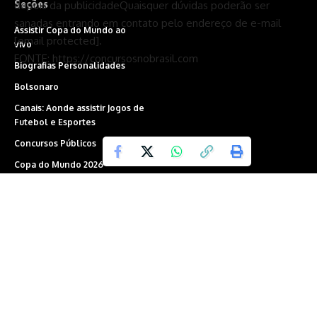
Seções
depois da publicidadeQuaisquer dúvidas poderão ser
sanadas entrando em contato pelo endereço de e-mail
Assistir Copa do Mundo ao
[email protected].
vivo
FONTE: https://concursosnobrasil.com
Biografias Personalidades
Bolsonaro
Canais: Aonde assistir Jogos de
Futebol e Esportes
Concursos Públicos
Copa do Mundo 2026
Economia
Eleições
Inteligência Artificial
Jogos ao Vivo
Política
The Voice Brasil