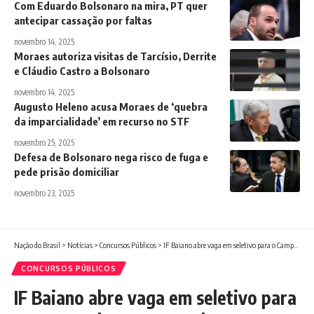
Com Eduardo Bolsonaro na mira, PT quer
antecipar cassação por faltas
novembro 14, 2025
Moraes autoriza visitas de Tarcísio, Derrite
e Cláudio Castro a Bolsonaro
novembro 14, 2025
Augusto Heleno acusa Moraes de ‘quebra
da imparcialidade’ em recurso no STF
novembro 25, 2025
Defesa de Bolsonaro nega risco de fuga e
pede prisão domiciliar
novembro 23, 2025
Nação do Brasil
>
Notícias
>
Concursos Públicos
>
IF Baiano abre vaga em seletivo para o Campus de Bom Jesus da Lapa
CONCURSOS PÚBLICOS
IF Baiano abre vaga em seletivo para