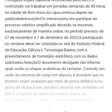
contratado vai trabalhar em jornadas semanais de 40 horas
na cidade de Bom Jesus da Lapa.continua depois da
publicidadeInscriçõesOs interessados em participar do
processo seletivo simplificado deverão se inscrever,
exclusivamente de maneira online, no período previsto de
27 de novembro a 7 de dezembro de 2025.A participação
no certame deve ser solicitada no site do Instituto Federal
de Educação, Ciência e Tecnologia Baiano, com o
preenchimento de formulário eletrônico com os dados
solicitados.SeleçãoO documento divulgado não informa
quais serão as etapas avaliativas do certame. Contudo, em
razão da natureza do cargo em disputa, é provável que os
inscritos sejam avaliados por meio de prova didática e/ou
prova de títulos.Esses detalhes deverão ser conferidos no
edital completo de abertura.continua depois da
publicidadeMais detalhesO prazo de validade deste
processo seletivo simplificado será de 12 meses, contados a